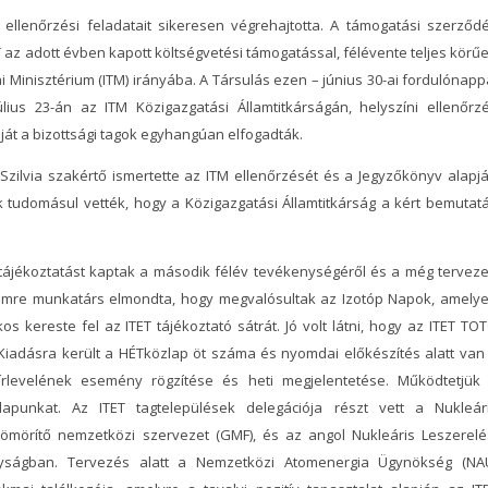
s ellenőrzési feladatait sikeresen végrehajtotta. A támogatási szerződ
 az adott évben kapott költségvetési támogatással, félévente teljes körű
 Minisztérium (ITM) irányába. A Társulás ezen – június 30-ai fordulónapp
lius 23-án az ITM Közigazgatási Államtitkárságán, helyszíni ellenőrz
ját a bizottsági tagok egyhangúan elfogadták.
zilvia szakértő ismertette az ITM ellenőrzését és a Jegyzőkönyv alapj
ők tudomásul vették, hogy a Közigazgatási Államtitkárság a kért bemutat
tájékoztatást kaptak a második félév tevékenységéről és a még terveze
i Imre munkatárs elmondta, hogy megvalósultak az Izotóp Napok, amely
s kereste fel az ITET tájékoztató sátrát. Jó volt látni, hogy az ITET TO
. Kiadásra került a HÉTközlap öt száma és nyomdai előkészítés alatt van
rlevelének esemény rögzítése és heti megjelentetése. Működtetjük
lapunkat. Az ITET tagtelepülések delegációja részt vett a Nukleár
ömörítő nemzetközi szervezet (GMF), és az angol Nukleáris Leszerelé
lyságban. Tervezés alatt a Nemzetközi Atomenergia Ügynökség (NA