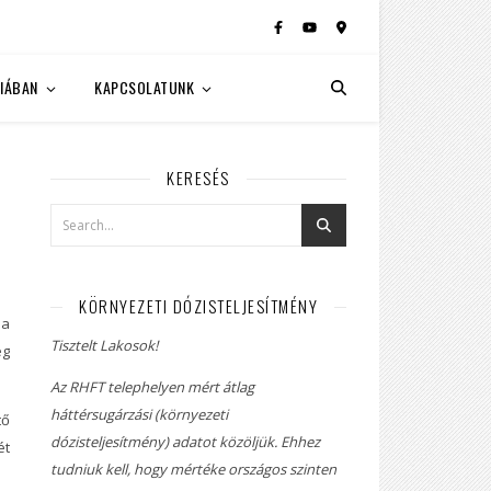
IÁBAN
KAPCSOLATUNK
KERESÉS
KÖRNYEZETI DÓZISTELJESÍTMÉNY
 a
Tisztelt Lakosok!
ég
Az RHFT telephelyen mért átlag
háttérsugárzási (környezeti
tő
dózisteljesítmény) adatot közöljük. Ehhez
ét
tudniuk kell, hogy mértéke országos szinten