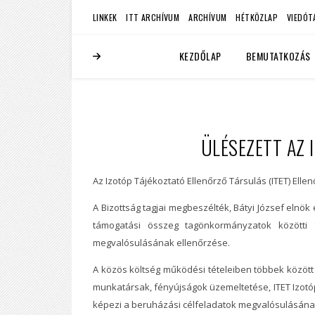
LINKEK
ITT ARCHÍVUM
ARCHÍVUM
HÉTKÖZLAP
VIEDÓT
KEZDŐLAP
BEMUTATKOZÁS
ÜLÉSEZETT AZ 
Az Izotóp Tájékoztató Ellenőrző Társulás (ITET) Elle
A Bizottság tagjai megbeszélték, Bátyi József elnök 
támogatási összeg tagönkormányzatok közötti 
megvalósulásának ellenőrzése.
A közös költség működési tételeiben többek között 
munkatársak, fényújságok üzemeltetése, ITET Izotó
képezi a beruházási célfeladatok megvalósulásának