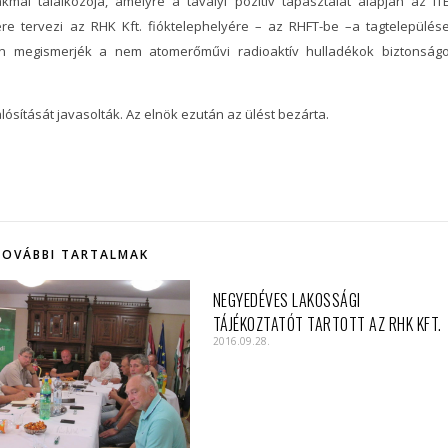
 találkozója, amelyre a tavalyi pozitív tapasztalat alapján az IT
re tervezi az RHK Kft. fióktelephelyére – az RHFT-be –a tagtelepülés
ben megismerjék a nem atomerőművi radioaktív hulladékok biztonság
lósítását javasolták. Az elnök ezután az ülést bezárta.
TOVÁBBI TARTALMAK
NEGYEDÉVES LAKOSSÁGI
TÁJÉKOZTATÓT TARTOTT AZ RHK KFT.
2016.09.28.