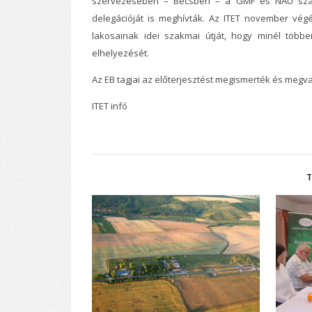
szervezésében – Bécsben – a GMF és NAÜ szakmai
delegációját is meghívták. Az ITET november végé
lakosainak idei szakmai útját, hogy minél töb
elhelyezését.
Az EB tagjai az előterjesztést megismerték és megva
ITET infó