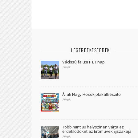
LEGÉRDEKESEBBEK
Váckisújfalusi ITET nap
Hírek
Állati Nagy Hősök plakátkészítő
Hírek
Több mint 80 helyszínen várta az
érdeklődőket az Erőművek Éjszakája
Hírek