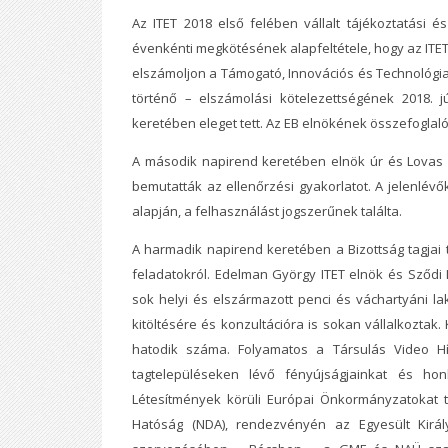
Az ITET 2018 első felében vállalt tájékoztatási é
évenkénti megkötésének alapfeltétele, hogy az ITET
elszámoljon a Támogató, Innovációs és Technológiai
történő – elszámolási kötelezettségének 2018. jú
keretében eleget tett. Az EB elnökének összefoglaló
A második napirend keretében elnök úr és Lovas S
bemutatták az ellenőrzési gyakorlatot. A jelenlév
alapján, a felhasználást jogszerűnek találta.
A harmadik napirend keretében a Bizottság tagjai 
feladatokról. Edelman György ITET elnök és Sződ
sok helyi és elszármazott penci és váchartyáni lako
kitöltésére és konzultációra is sokan vállalkoztak
hatodik száma. Folyamatos a Társulás Video Hí
tagtelepüléseken lévő fényújságjainkat és hon
Létesítmények körüli Európai Önkormányzatokat t
Hatóság (NDA), rendezvényén az Egyesült Kirá