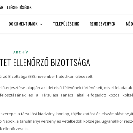
ÁR
ELÉRHETŐSÉGEK
DOKUMENTUMOK
TELEPÜLÉSEINK
RENDEZVÉNYEK
MÉD
ARCHÍV
ITET ELLENŐRZŐ BIZOTTSÁGA
nőrző Bizottsága (EB), november hatodikán ülésezett.
előterjesztése alapján az idei első félévének történéseit, mivel feladatuk
felosztásának és a Társulási Tanács által elfogadott közös költs
szerepel a társulási kiadvány, honlap, tájékoztatást és elszámolást segí
p Napok, a tanulmányi verseny és vetélkedők költségei, ugyanakkor rész
 ellenőrzése is.