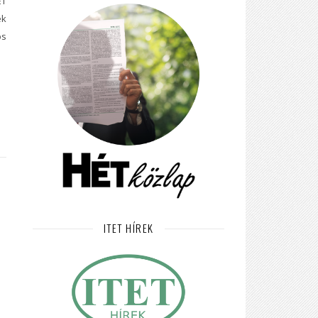
ET
ek
os
ITET HÍREK