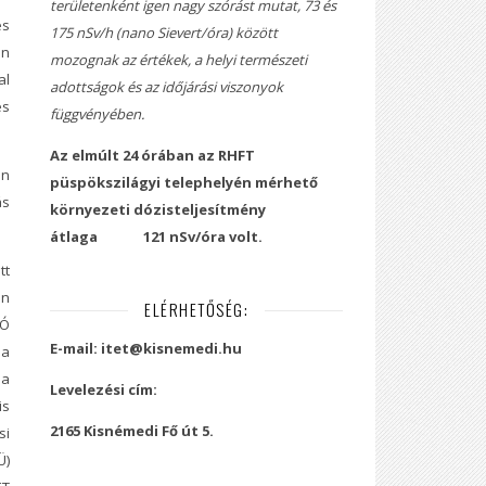
területenként igen nagy szórást mutat, 73 és
és
175 nSv/h (nano Sievert/óra) között
en
mozognak az értékek, a helyi természeti
al
adottságok és az időjárási viszonyok
és
függvényében.
Az elmúlt 24 órában az RHFT
án
püspökszilágyi telephelyén mérhető
ás
környezeti dózisteljesítmény
átlaga
121 nSv/óra volt.
tt
en
ELÉRHETŐSÉG:
TÓ
E-mail: itet@kisnemedi.hu
 a
 a
Levelezési cím:
is
2165 Kisnémedi Fő út 5.
si
Ü)