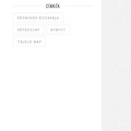
CÍMKÉK
ERŐMŰVEK ÉJSZAKÁJA
HÉTKÖZLAP
NYMTIT
TÁJOLÓ NAP