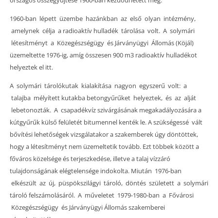
1960-ban lépett üzembe hazánkban az első olyan intézmény,
amelynek célja a radioaktív hulladék tárolása volt. A solymári
létesítményt a Közegészségügy és Járványügyi Állomás (Köjál)
üzemeltette 1976-ig, amíg összesen 900 m3 radioaktív hulladékot
helyeztek el itt.
A solymári tárolókutak kialakítása nagyon egyszerű volt: a
talajba mélyített kutakba betongyűrűket helyeztek, és az alját
lebetonozták. A csapadékvíz szivárgásának megakadályozására a
kútgyűrűk külső felületét bitumennel kenték le. A szükségessé vált
bővítési lehetőségek vizsgálatakor a szakemberek úgy döntöttek,
hogy a létesítményt nem üzemeltetik tovább. Ezt többek között a
főváros közelsége és terjeszkedése, illetve a talaj vízzáró
tulajdonságának elégtelensége indokolta. Miután 1976-ban
elkészült az új, püspökszilágyi tároló, döntés született a solymári
tároló felszámolásáról. A műveletet 1979-1980-ban a Fővárosi
Közegészségügy és Járványügyi Állomás szakemberei