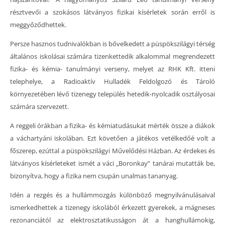
résztvevői a szokásos látványos fizikai kísérletek során erről is
meggyőződhettek.
Persze hasznos tudnivalókban is bővelkedett a püspökszilágyi térség
általános iskolásai számára tizenkettedik alkalommal megrendezett
fizika- és kémia- tanulmányi verseny, melyet az RHK Kft. itteni
telephelye, a Radioaktív Hulladék Feldolgozó és Tároló
környezetében lévő tizenegy település hetedik-nyolcadik osztályosai
számára szervezett.
A reggeli órákban a fizika- és kémiatudásukat mérték össze a diákok
a váchartyáni iskolában. Ezt követően a játékos vetélkedőé volt a
főszerep, ezúttal a püspökszilágyi Művelődési Házban. Az érdekes és
látványos kísérleteket ismét a váci „Boronkay” tanárai mutatták be,
bizonyítva, hogy a fizika nem csupán unalmas tananyag.
Idén a rezgés és a hullámmozgás különböző megnyilvánulásaival
ismerkedhettek a tizenegy iskolából érkezett gyerekek, a mágneses
rezonanciától az elektrosztatikusságon át a hanghullámokig,