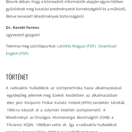
Bízunk abban, hogy a közreadott információk alapján egyre többen
győződnek meg kutatási eredményeink korrektségéről és a működő,
illetve tervezett létesítmények biztonságáról.
Dr. Kereki Ferenc
ügyvezető igazgató
Tekintse meg szórólapunkat:
Letöltés Magyar (PDF)
Download
English (PDF)
TÖRTÉNET
A radioaktív hulladékok az izotóptechnika hazai alkalmazásával
egyidejűleg jelentek meg. Ezeket kezdetben az alkalmazásban
élen járó Központi Fizikai Kutató Intézet (KFKI) területén tárolták.
1960-ra készült el a solymári kísérleti izotóptemető. A
létesítményt az Országos Atomenergia Bizottságtól (OAB) a
Fővárosi KÖJÁL 1960ban vette át. Így a radioaktív hulladékok
országos összegyűjtése 1960-ban kezdődhetett meg.