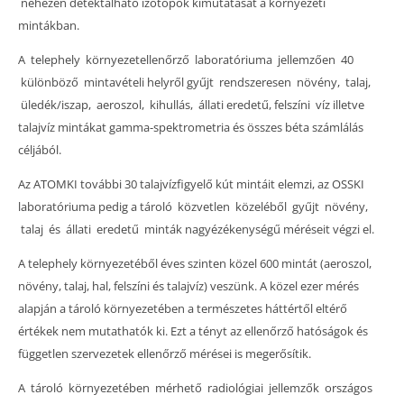
nehezen detektálható izotópok kimutatását a környezeti
mintákban.
A telephely környezetellenőrző laboratóriuma jellemzően 40
különböző mintavételi helyről gyűjt rendszeresen növény, talaj,
üledék/iszap, aeroszol, kihullás, állati eredetű, felszíni víz illetve
talajvíz mintákat gamma-spektrometria és összes béta számlálás
céljából.
Az ATOMKI további 30 talajvízfigyelő kút mintáit elemzi, az OSSKI
laboratóriuma pedig a tároló közvetlen közeléből gyűjt növény,
talaj és állati eredetű minták nagyézékenységű méréseit végzi el.
A telephely környezetéből éves szinten közel 600 mintát (aeroszol,
növény, talaj, hal, felszíni és talajvíz) veszünk. A közel ezer mérés
alapján a tároló környezetében a természetes háttértől eltérő
értékek nem mutathatók ki. Ezt a tényt az ellenőrző hatóságok és
független szervezetek ellenőrző mérései is megerősítik.
A tároló környezetében mérhető radiológiai jellemzők országos