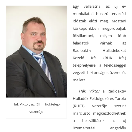
Egy vállalatnál az új év
munkálatait hosszú tervezési
időszak előzi meg. Mostani
körképünkben megpróbáljuk
fölvillantani, milyen főbb
feladatok várnak az
Radioaktív Hulladékokat
Kezelő Kft. (RHK Kft.)
telephelyeire, a felelősséggel
végzett biztonságos üzemelés
mellett.
Hák Viktor
a Radioaktív
Hulladék Feldolgozó és Tároló
Hák Viktor, az RHFT fióktelep-
(RHFT) vezetője szerint
vezetője
márciustól megkezdődhetnek
a beszállítások az új
üzemeltetési engedély