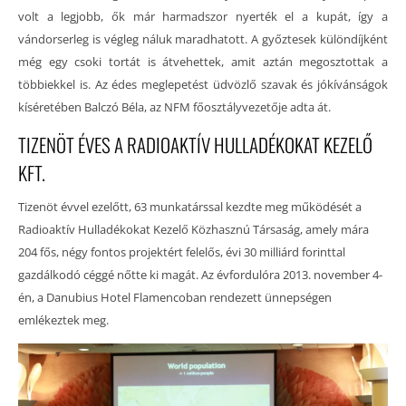
volt a legjobb, ők már harmadszor nyerték el a kupát, így a
vándorserleg is végleg náluk maradhatott. A győztesek különdíjként
még egy csoki tortát is átvehettek, amit aztán megosztottak a
többiekkel is. Az édes meglepetést üdvözlő szavak és jókívánságok
kíséretében Balczó Béla, az NFM főosztályvezetője adta át.
TIZENÖT ÉVES A RADIOAKTÍV HULLADÉKOKAT KEZELŐ
KFT.
Tizenöt évvel ezelőtt, 63 munkatárssal kezdte meg működését a
Radioaktív Hulladékokat Kezelő Közhasznú Társaság, amely mára
204 fős, négy fontos projektért felelős, évi 30 milliárd forinttal
gazdálkodó céggé nőtte ki magát. Az évfordulóra 2013. november 4-
én, a Danubius Hotel Flamencoban rendezett ünnepségen
emlékeztek meg.