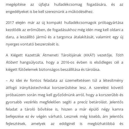
megépítése az újfajta hulladékcsomag fogadására, és az
engedélyeket is be kell szereznünk a működéséhez.
2017 elején már az új kompakt hulladékcsomagok próbagyártása
kezdődik az erőműben, de fogadásukhoz még idén meg kell oldani a
daru, a leszállító jármű és a targonca átalakítását, valamint egy új
nyerges vontató beszerzését is.
A Kiégett Kazetták Átmeneti Tárolójának (KKÁT) vezetője,
Tóth
Róbert
hangsúlyozta, hogy a 2016-os évben is elsődleges cél a
kiégett fűtőelemek biztonságos beszállítása és tárolása.
– Az idei év fontos feladata az üzemeltetésen túl a létesítmény
átfogó irányítástechnikai korszerűsítése lesz. A szerelést követő
próbaüzem során meg kell győződnünk arról, hogy a korszerűbb és
gyorsabb vezérlés megfelelően segíti a precíz betárolást. Jelentős
feladat a tároló bővítése is, hiszen a már épülő négy kamra
befejezése ez év végén várható. Lesznek még kisebb, ám jelentős
fejlesztések, amelyek az eddiginél is megbízhatóbbá és