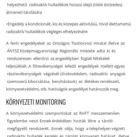
helyezhető radioaktív hulladékok hosszú idejű (több évtizedes)
átmeneti tárolására
•Engedély a kondicionált, kis és közepes aktivitású, rövid élettartamú
radioaktív hulladékok végleges elhelyezésére
A fenti engedélyeket az Országos Tisztiorvosi Hivatal illetve az
ÁNTSZ Középmagyarországi Regionális Intézete adta ki és
rendszeresen ellenőrzi az engedélyben foglalt feltételek
teljesülését. A főtevékenységet lefedő engedélyek mellett egyes
résztevékenységek végzését (őrzésvédelem, radioaktív anyagok
üzemszerű kibocsátása, beruházások) az illetékes rendészeti,
környezetvédelmi, stb. hatóságok engedélyei határozzák meg.
KÖRNYEZETI MONITORING
A környezetvédelmi szempontokat az RHFT messzemenően
figyelembe veszi. Ennek érdekében hozták létre a tároló
megfigyelő rendszerét. Ennek célja, hogy a telephelyen végzett
radioaktív hulladék kezelés és tárolás környezeti hatásait, illetve