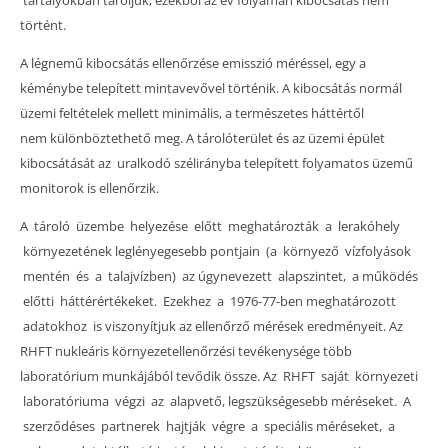
történt.
A légnemű kibocsátás ellenőrzése emisszió méréssel, egy a
kéménybe telepített mintavevővel történik. A kibocsátás normál
üzemi feltételek mellett minimális, a természetes háttértől
nem különböztethető meg. A tárolóterület és az üzemi épület
kibocsátását az uralkodó szélirányba telepített folyamatos üzemű
monitorok is ellenőrzik.
A tároló üzembe helyezése előtt meghatározták a lerakóhely
környezetének leglényegesebb pontjain (a környező vízfolyások
mentén és a talajvízben) az úgynevezett alapszintet, a működés
előtti háttérértékeket. Ezekhez a 1976-77-ben meghatározott
adatokhoz is viszonyítjuk az ellenőrző mérések eredményeit. Az
RHFT nukleáris környezetellenőrzési tevékenysége több
laboratórium munkájából tevődik össze. Az RHFT saját környezeti
laboratóriuma végzi az alapvető, legszükségesebb méréseket. A
szerződéses partnerek hajtják végre a speciális méréseket, a