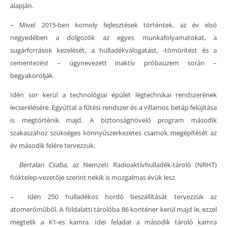
alapján.
– Mivel 2015-ben komoly fejlesztések történtek, az év első
negyedében a dolgozók az egyes munkafolyamatokat, a
sugárforrások kezelését, a hulladékválogatást, -tömörítést és a
cementezést – úgynevezett inaktív próbaüzem során –
begyakorolják.
Idén sor kerül a technológiai épület légtechnikai rendszerének
lecserélésére. Egyúttal a fűtési rendszer és a villamos betáp felújítása
is megtörténik majd. A biztonságnövelő program második
szakaszához szükséges könnyűszerkezetes csarnok megépítését az
év második felére tervezzük.
Bertalan Csaba
, az Nemzeti Radioaktívhulladék-tároló (NRHT)
fióktelep-vezetője szerint nekik is mozgalmas évük lesz.
– Idén 250 hulladékos hordó beszállítását tervezzük az
atomerőműből. A földalatti tárolóba 86 konténer kerül majd le, ezzel
megtelik a K1-es kamra. Idei feladat a második tároló kamra