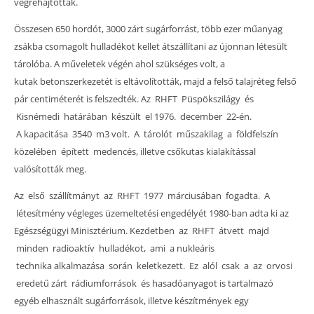
végrehajtották.
Összesen 650 hordót, 3000 zárt sugárforrást, több ezer műanyag
zsákba csomagolt hulladékot kellet átszállítani az újonnan létesült
tárolóba. A műveletek végén ahol szükséges volt, a
kutak betonszerkezetét is eltávolították, majd a felső talajréteg felső
pár centiméterét is felszedték. Az RHFT Püspökszilágy és
Kisnémedi határában készült el 1976. december 22-én.
A kapacitása 3540 m3 volt. A tárolót műszakilag a földfelszín
közelében épített medencés, illetve csőkutas kialakítással
valósították meg.
Az első szállítmányt az RHFT 1977 márciusában fogadta. A
létesítmény végleges üzemeltetési engedélyét 1980-ban adta ki az
Egészségügyi Minisztérium. Kezdetben az RHFT átvett majd
minden radioaktív hulladékot, ami a nukleáris
technika alkalmazása során keletkezett. Ez alól csak a az orvosi
eredetű zárt rádiumforrások és hasadóanyagot is tartalmazó
egyéb elhasznált sugárforrások, illetve készítmények egy