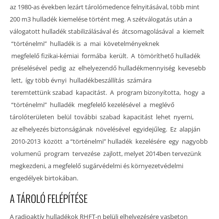
az 1980-as években lezárt tárolómedence felnyitásával, több mint
200 m3 hulladék kiemelése történt meg. A szétválogatás után a
válogatott hulladék stabilizálásával és átcsomagolásával a kiemelt
“történelmi” hulladék is a mai követelményeknek
megfelelő fizikai-kémiai formába került. A tömöríthető hulladék
préselésével pedig az elhelyezendő hulladékmennyiség kevesebb
lett, így több évnyi hulladékbeszállítás számára
teremtettünk szabad kapacitást. A program bizonyította, hogy a
“történelmi” hulladék megfelelő kezelésével a meglévő
tárolóterületen belül további szabad kapacitást lehet nyerni,
az elhelyezés biztonságának növelésével egyidejűleg. Ez alapján
2010-2013 között a “történelmi” hulladék kezelésére egy nagyobb
volumenű program tervezése zajlott, melyet 2014ben tervezünk
megkezdeni, a megfelelő sugárvédelmi és környezetvédelmi
engedélyek birtokában.
A TÁROLÓ FELÉPÍTÉSE
A radioaktív hulladékok RHFT-n belüli elhelyezésére vasbeton