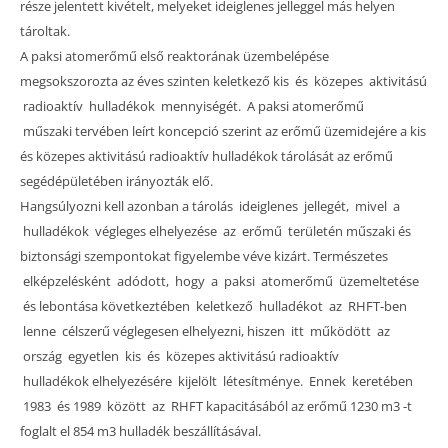
része jelentett kivételt, melyeket ideiglenes jelleggel más helyen
tároltak.
A paksi atomerőmű első reaktorának üzembelépése
megsokszorozta az éves szinten keletkező kis és közepes aktivitású
radioaktív hulladékok mennyiségét. A paksi atomerőmű
műszaki tervében leírt koncepció szerint az erőmű üzemidejére a kis
és közepes aktivitású radioaktív hulladékok tárolását az erőmű
segédépületében irányozták elő.
Hangsúlyozni kell azonban a tárolás ideiglenes jellegét, mivel a
hulladékok végleges elhelyezése az erőmű területén műszaki és
biztonsági szempontokat figyelembe véve kizárt. Természetes
elképzelésként adódott, hogy a paksi atomerőmű üzemeltetése
és lebontása következtében keletkező hulladékot az RHFT-ben
lenne célszerű véglegesen elhelyezni, hiszen itt működött az
ország egyetlen kis és közepes aktivitású radioaktív
hulladékok elhelyezésére kijelölt létesítménye. Ennek keretében
1983 és 1989 között az RHFT kapacitásából az erőmű 1230 m3 -t
foglalt el 854 m3 hulladék beszállításával.