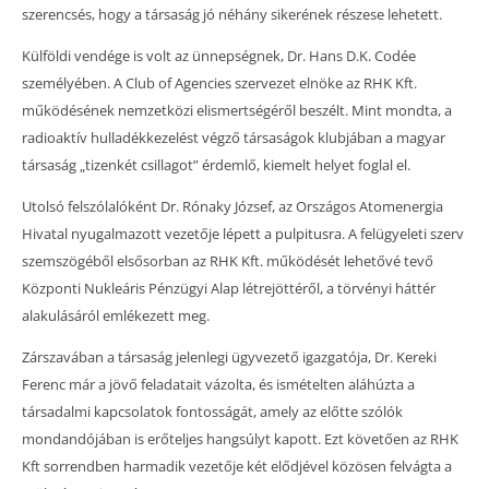
szerencsés, hogy a társaság jó néhány sikerének részese lehetett.
Külföldi vendége is volt az ünnepségnek, Dr. Hans D.K. Codée
személyében. A Club of Agencies szervezet elnöke az RHK Kft.
működésének nemzetközi elismertségéről beszélt. Mint mondta, a
radioaktív hulladékkezelést végző társaságok klubjában a magyar
társaság „tizenkét csillagot” érdemlő, kiemelt helyet foglal el.
Utolsó felszólalóként Dr. Rónaky József, az Országos Atomenergia
Hivatal nyugalmazott vezetője lépett a pulpitusra. A felügyeleti szerv
szemszögéből elsősorban az RHK Kft. működését lehetővé tevő
Központi Nukleáris Pénzügyi Alap létrejöttéről, a törvényi háttér
alakulásáról emlékezett meg.
Zárszavában a társaság jelenlegi ügyvezető igazgatója, Dr. Kereki
Ferenc már a jövő feladatait vázolta, és ismételten aláhúzta a
társadalmi kapcsolatok fontosságát, amely az előtte szólók
mondandójában is erőteljes hangsúlyt kapott. Ezt követően az RHK
Kft sorrendben harmadik vezetője két elődjével közösen felvágta a