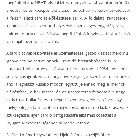
megépítette az NRHT felszíni létesítményeit, ahol az atomerőművi
eredetű kis és közepes aktivitású radioaktív hulladék átvételével
a felszín alatti tárolás előkészítése zajlik. A földalatti rendszerek
kiépítése, és az üzembe helyezéshez szükséges engedélyezési
dokumentációk összeállítása megtörtént. A felszín alatti tároló első
kamráját üzembe állítottuk.
A tároló további bővítése és üzemeltetése igazodik az atomerőmű
igényeihez, beleértve annak üzemidő hosszabbítását is. A
bátaapáti létesítmény lezárására terveink szerint 2084-ben kerül
sor. Társaságunk valamennyi tevékenysége között ez az a munka,
ahol a legplasztikusabb módon együtt jelennek meg a mérnöki
előkészítési, a beruházási és az üzemeltetési feladatok. A nagy
aktivitású hulladék és a kiégett üzemanyag elhelyezésére egy
mélygeológiai formációban megvalósítandó tároló kialakítása válik
szükségessé. Ilyen tároló befogadására alkalmas kőzettest a
Nyugat–Mecsek térségében áll rendelkezésre.
A létesítmény helyszínének kijelölésére a közeljövőben