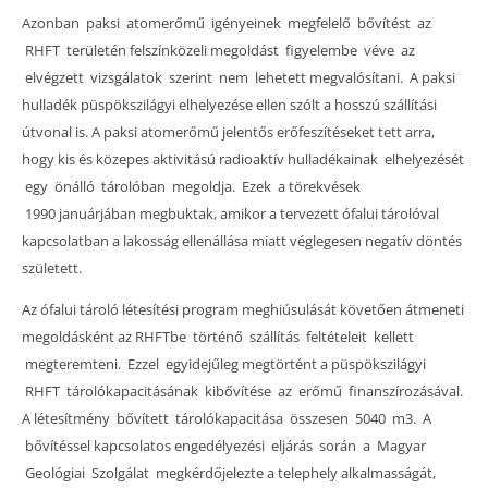
Azonban paksi atomerőmű igényeinek megfelelő bővítést az
RHFT területén felszínközeli megoldást figyelembe véve az
elvégzett vizsgálatok szerint nem lehetett megvalósítani. A paksi
hulladék püspökszilágyi elhelyezése ellen szólt a hosszú szállítási
útvonal is. A paksi atomerőmű jelentős erőfeszítéseket tett arra,
hogy kis és közepes aktivitású radioaktív hulladékainak elhelyezését
egy önálló tárolóban megoldja. Ezek a törekvések
1990 januárjában megbuktak, amikor a tervezett ófalui tárolóval
kapcsolatban a lakosság ellenállása miatt véglegesen negatív döntés
született.
Az ófalui tároló létesítési program meghiúsulását követően átmeneti
megoldásként az RHFTbe történő szállítás feltételeit kellett
megteremteni. Ezzel egyidejűleg megtörtént a püspökszilágyi
RHFT tárolókapacitásának kibővítése az erőmű finanszírozásával.
A létesítmény bővített tárolókapacitása összesen 5040 m3. A
bővítéssel kapcsolatos engedélyezési eljárás során a Magyar
Geológiai Szolgálat megkérdőjelezte a telephely alkalmasságát,