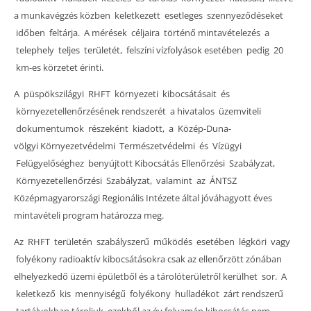
a munkavégzés közben keletkezett esetleges szennyeződéseket
időben feltárja. A mérések céljaira történő mintavételezés a
telephely teljes területét, felszíni vízfolyások esetében pedig 20
km-es körzetet érinti.
A püspökszilágyi RHFT környezeti kibocsátásait és
környezetellenőrzésének rendszerét a hivatalos üzemviteli
dokumentumok részeként kiadott, a Közép-Duna-
völgyi Környezetvédelmi Természetvédelmi és Vízügyi
Felügyelőséghez benyújtott Kibocsátás Ellenőrzési Szabályzat,
Környezetellenőrzési Szabályzat, valamint az ÁNTSZ
Középmagyarországi Regionális Intézete által jóváhagyott éves
mintavételi program határozza meg.
Az RHFT területén szabályszerű működés esetében légköri vagy
folyékony radioaktív kibocsátásokra csak az ellenőrzött zónában
elhelyezkedő üzemi épületből és a tárolóterületről kerülhet sor. A
keletkező kis mennyiségű folyékony hulladékot zárt rendszerű
tartályokban tároljuk, ezekből az év folyamán kibocsátás nem