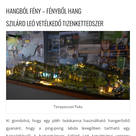
HANGBÓL FÉNY – FÉNYBŐL HANG
SZILÁRD LEÓ VETÉLKEDŐ TIZENKETTEDSZER
Terepasztal Paks
Ki gondolná, hogy egy pléh teáskanna használható hangerősítő
gyanánt, hogy a ping-pong labda levegőben tartható egy
hajszárítóval? A hagyományos Szilárd Leó tanulmányi verseny