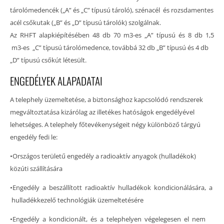
tárolómedencék („A” és „C” típusú tároló), szénacél és rozsdamentes
acél csőkutak („B” és „D” típusú tárolók) szolgálnak.
Az RHFT alapkiépítésében 48 db 70 m3-es „A” típusú és 8 db 1,5
m3-es „C” típusú tárolómedence, továbbá 32 db „B” típusú és 4 db
„D” típusú csőkút létesült.
ENGEDÉLYEK ALAPADATAI
A telephely üzemeltetése, a biztonsághoz kapcsolódó rendszerek
megváltoztatása kizárólag az illetékes hatóságok engedélyével
lehetséges. A telephely főtevékenységeit négy különböző tárgyú
engedély fedi le:
•Országos területű engedély a radioaktív anyagok (hulladékok)
közúti szállítására
•Engedély a beszállított radioaktív hulladékok kondicionálására, a
hulladékkezelő technológiák üzemeltetésére
•Engedély a kondicionált, és a telephelyen végelegesen el nem