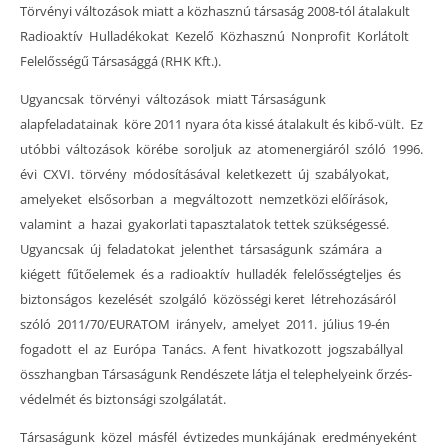
Törvényi változások miatt a közhasznú társaság 2008-tól átalakult
Radioaktív Hulladékokat Kezelő Közhasznú Nonprofit Korlátolt
Felelősségű Társasággá (RHK Kft.).
Ugyancsak törvényi változások miatt Társaságunk
alapfeladatainak köre 2011 nyara óta kissé átalakult és kibő-vült. Ez
utóbbi változások körébe soroljuk az atomenergiáról szóló 1996.
évi CXVI. törvény módosításával keletkezett új szabályokat,
amelyeket elsősorban a megváltozott nemzetközi előírások,
valamint a hazai gyakorlati tapasztalatok tettek szükségessé.
Ugyancsak új feladatokat jelenthet társaságunk számára a
kiégett fűtőelemek és a radioaktív hulladék felelősségteljes és
biztonságos kezelését szolgáló közösségi keret létrehozásáról
szóló 2011/70/EURATOM irányelv, amelyet 2011. július 19-én
fogadott el az Európa Tanács. A fent hivatkozott jogszabállyal
összhangban Társaságunk Rendészete látja el telephelyeink őrzés-
védelmét és biztonsági szolgálatát.
Társaságunk közel másfél évtizedes munkájának eredményeként