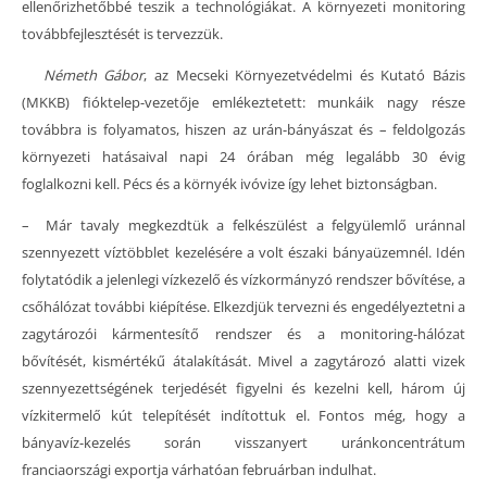
ellenőrizhetőbbé teszik a technológiákat. A környezeti monitoring
továbbfejlesztését is tervezzük.
Németh Gábor
, az Mecseki Környezetvédelmi és Kutató Bázis
(MKKB) fióktelep-vezetője emlékeztetett: munkáik nagy része
továbbra is folyamatos, hiszen az urán-bányászat és – feldolgozás
környezeti hatásaival napi 24 órában még legalább 30 évig
foglalkozni kell. Pécs és a környék ivóvize így lehet biztonságban.
– Már tavaly megkezdtük a felkészülést a felgyülemlő uránnal
szennyezett víztöbblet kezelésére a volt északi bányaüzemnél. Idén
folytatódik a jelenlegi vízkezelő és vízkormányzó rendszer bővítése, a
csőhálózat további kiépítése. Elkezdjük tervezni és engedélyeztetni a
zagytározói kármentesítő rendszer és a monitoring-hálózat
bővítését, kismértékű átalakítását. Mivel a zagytározó alatti vizek
szennyezettségének terjedését figyelni és kezelni kell, három új
vízkitermelő kút telepítését indítottuk el. Fontos még, hogy a
bányavíz-kezelés során visszanyert uránkoncentrátum
franciaországi exportja várhatóan februárban indulhat.