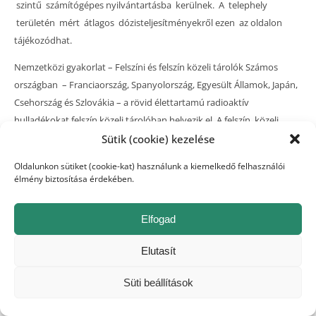
szintű számítógépes nyilvántartásba kerülnek. A telephely
területén mért átlagos dózisteljesítményekről ezen az oldalon
tájékozódhat.
Nemzetközi gyakorlat – Felszíni és felszín közeli tárolók Számos
országban – Franciaország, Spanyolország, Egyesült Államok, Japán,
Csehország és Szlovákia – a rövid élettartamú radioaktív
hulladékokat felszín közeli tárolóban helyezik el. A felszín közeli
elhelyezés tervezési alapelve az, hogy meg kell akadályozni az
Sütik (cookie) kezelése
elhelyezett hulladékok hozzáférését egyrészt a szándékolatlan
Oldalunkon sütiket (cookie-kat) használunk a kiemelkedő felhasználói
emberi beavatkozásoktól, másrészt pedig a vízbehatolástól egészen
élmény biztosítása érdekében.
addig, amíg a hulladékok aktivitás szintje le nem csökken
a környezetet már nem veszélyeztető szint alá. A hulladéktárolót
Elfogad
a lezárását követő intézményes megfigyelési időszak alatt
folyamatosan ellenőrzik, ami a szabályozó hatóságok előírásaitól
Elutasít
függően általában 100–300 év. Ezen ellenőrzési időszakra
vonatkozó követelmények kiegészülnek a hosszú és rövid
Süti beállítások
élettartamú izotópokra vonatkozó telephelyspecifikus
izotópkoncentráció-határokkal is.