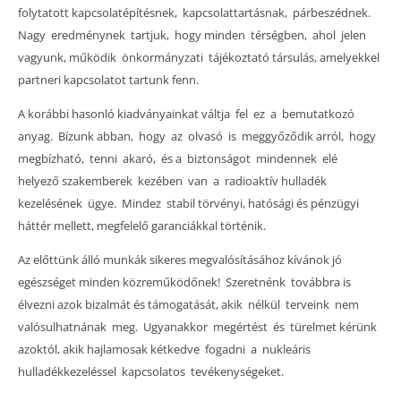
folytatott kapcsolatépítésnek, kapcsolattartásnak, párbeszédnek.
Nagy eredménynek tartjuk, hogy minden térségben, ahol jelen
vagyunk, működik önkormányzati tájékoztató társulás, amelyekkel
partneri kapcsolatot tartunk fenn.
A korábbi hasonló kiadványainkat váltja fel ez a bemutatkozó
anyag. Bízunk abban, hogy az olvasó is meggyőződik arról, hogy
megbízható, tenni akaró, és a biztonságot mindennek elé
helyező szakemberek kezében van a radioaktív hulladék
kezelésének ügye. Mindez stabil törvényi, hatósági és pénzügyi
háttér mellett, megfelelő garanciákkal történik.
Az előttünk álló munkák sikeres megvalósításához kívánok jó
egészséget minden közreműködőnek! Szeretnénk továbbra is
élvezni azok bizalmát és támogatását, akik nélkül terveink nem
valósulhatnának meg. Ugyanakkor megértést és türelmet kérünk
azoktól, akik hajlamosak kétkedve fogadni a nukleáris
hulladékkezeléssel kapcsolatos tevékenységeket.