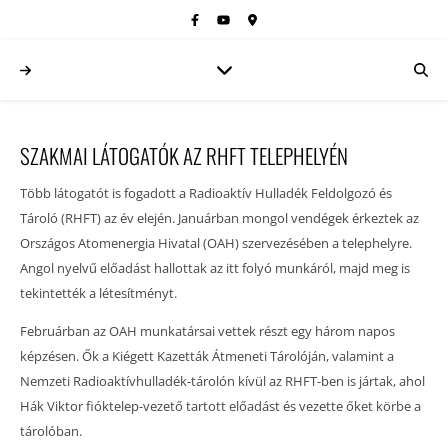
SZAKMAI LÁTOGATÓK AZ RHFT TELEPHELYÉN
Több látogatót is fogadott a Radioaktív Hulladék Feldolgozó és
Tároló (RHFT) az év elején. Januárban mongol vendégek érkeztek az
Országos Atomenergia Hivatal (OAH) szervezésében a telephelyre.
Angol nyelvű előadást hallottak az itt folyó munkáról, majd meg is
tekintették a létesítményt.
Februárban az OAH munkatársai vettek részt egy három napos
képzésen. Ők a Kiégett Kazetták Átmeneti Tárolóján, valamint a
Nemzeti Radioaktívhulladék-tárolón kívül az RHFT-ben is jártak, ahol
Hák Viktor fióktelep-vezető tartott előadást és vezette őket körbe a
tárolóban.