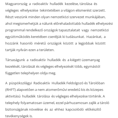
Magyarország a radioaktív hulladék kezelése, tárolása és
végleges elhelyezése tekintetében a világon elismerést szerzett.
Részt veszünk minden olyan nemzetközi szervezet munkájában,
ahol megismerhetjük a nálunk előrehaladottabb hulladék elhelyezési
programmal rendelkező országok tapasztalatait vagy nemzetközi
együttműködés keretében cseréljük ki tudásunkat. Hazánkat, a
hozzánk hasonló méretű országok között a legjobbak között
tartják nyilván ezen a területen.
Társaságunk a radioaktív hulladék és a kiégett üzemanyag
kezelését, tárolását és végleges elhelyezését több, egymástól
független telephelyen oldja meg.
A püspökszilágyi Radioaktív Hulladék Feldolgozó és Tárolóban
(RHFT) alapvetően a nem atomerőművi eredetű kis és közepes
aktivitású hulladék tárolása és végleges elhelyezése történik. A
telephely folyamatosan üzemel, ezzel párhuzamosan zajlik a tároló
biztonságának növelése és az ehhez kapcsolódó előkészítő
tevékenységek is.