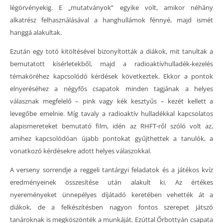
légörvényekig. E „mutatványok” egyike volt, amikor néhány
alkatrész felhasználásával a hanghullámok fénnyé, majd ismét
hanggá alakultak.
Ezután egy totó kitöltésével bizonyították a diákok, mit tanultak a
bemutatott kísérletekből, majd a radioaktívhulladék-kezelés
témaköréhez kapcsolódó kérdések következtek. Ekkor a pontok
elnyeréséhez a négyfős csapatok minden tagjának a helyes
válasznak megfelelő – pink vagy kék kesztyűs – kezét kellett a
levegőbe emelnie. Míg tavaly a radioaktív hulladékkal kapcsolatos
alapismereteket bemutató film, idén az RHFT-ről szóló volt az,
amihez kapcsolódóan újabb pontokat gyűjthettek a tanulók, a
vonatkozó kérdésekre adott helyes válaszokkal.
A verseny sorrendje a reggeli tantárgyi feladatok és a játékos kvíz
eredményeinek összesítése után alakult ki. Az értékes
nyereményeket ünnepélyes díjátadó keretében vehették át a
diákok, de a felkészítésben nagyon fontos szerepet játszó
tanároknak is megköszönték a munkáját. Ezúttal Őrbottyán csapata