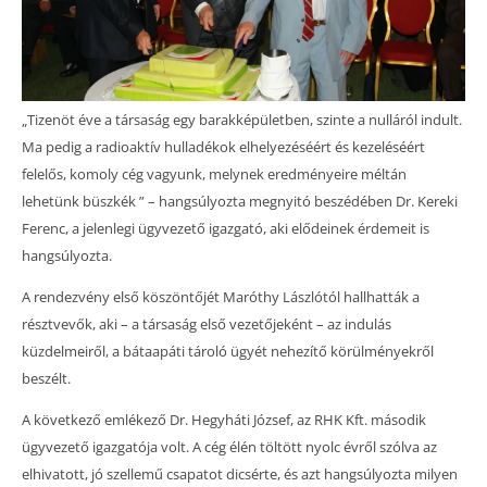
„Tizenöt éve a társaság egy barakképületben, szinte a nulláról indult.
Ma pedig a radioaktív hulladékok elhelyezéséért és kezeléséért
felelős, komoly cég vagyunk, melynek eredményeire méltán
lehetünk büszkék ” – hangsúlyozta megnyitó beszédében Dr. Kereki
Ferenc, a jelenlegi ügyvezető igazgató, aki elődeinek érdemeit is
hangsúlyozta.
A rendezvény első köszöntőjét Maróthy Lászlótól hallhatták a
résztvevők, aki – a társaság első vezetőjeként – az indulás
küzdelmeiről, a bátaapáti tároló ügyét nehezítő körülményekről
beszélt.
A következő emlékező Dr. Hegyháti József, az RHK Kft. második
ügyvezető igazgatója volt. A cég élén töltött nyolc évről szólva az
elhivatott, jó szellemű csapatot dicsérte, és azt hangsúlyozta milyen