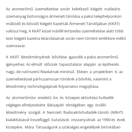
Az atomerőmű üzemeltetése során keletkező kiégett nukleáris
üzemanyag biztonságos átmeneti tárolása a paksi telephelyünkön
működő és bővülő Kiégett Kazetták Átmeneti Tárolójában (KKÁT)
valósul meg. A KKÁT közel másfél évtizedes üzemeltetése alatt több
ezer kiégett kazetta letárolásának során nem történt említésre méltó
üzemzavar.
A KKÁT létesítményének bővítése igazodik a paksi atomerőmű
igényeihez. Az elmúlt időszak tapasztalatai alapján az építkezés
nagy, de rutinszerű feladatnak minősül. Ebben a projektben is az
üzemeltetéssel párhuzamosan történik a bővítés, valamint a
létesítmény technológiájának folyamatos megújítása.
Az atomerőművi eredetű kis és közepes aktivitású hulladék
végleges elhelyezésére Bátaapáti térségében egy önálló
létesítmény szolgál. A Nemzeti Radioaktívhulladék-tároló (NRHT)
kialakításával összefüggő kutatások visszanyúlnak az 1990-es évek
közepére. Mára Társaságunk a szükséges engedélyek birtokában