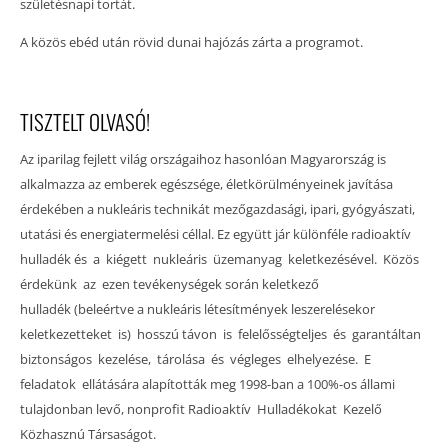
születésnapi tortát.
A közös ebéd után rövid dunai hajózás zárta a programot.
TISZTELT OLVASÓ!
Az iparilag fejlett világ országaihoz hasonlóan Magyarország is
alkalmazza az emberek egészsége, életkörülményeinek javítása
érdekében a nukleáris technikát mezőgazdasági, ipari, gyógyászati,
utatási és energiatermelési céllal. Ez együtt jár különféle radioaktív
hulladék és a kiégett nukleáris üzemanyag keletkezésével. Közös
érdekünk az ezen tevékenységek során keletkező
hulladék (beleértve a nukleáris létesítmények leszerelésekor
keletkezetteket is) hosszú távon is felelősségteljes és garantáltan
biztonságos kezelése, tárolása és végleges elhelyezése. E
feladatok ellátására alapították meg 1998-ban a 100%-os állami
tulajdonban levő, nonprofit Radioaktív Hulladékokat Kezelő
Közhasznú Társaságot.