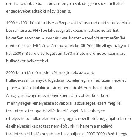
ezért a továbbiakban a bővítményre csak ideiglenes üzemeltetési
engedélyeket adtak ki négy ízben is.
1990 és 1991 között a kis és közepes aktivitású radioaktív hulladékok
beszállítása az RHFTbe lakossági tiltakozás miatt szünetelt. Ezt
követően azonban – 1992 és 1996 között – további atomerőművi
eredetű kis aktivitású szilárd hulladék került Püspökszilágyra, így ott
kb. 2500 m3 tároló térfogatban 1580 m3 atomerőműből származó
hulladékot helyeztek el.
2005-ben a tároló medencék megteltek, az újabb
hulladékszállítmányok fogadásához jelenleg már az üzemi épület
pinceszintjén kialakított átmeneti tárolóteret használjuk.
A magyarországi intézményekben, a jövőben keletkező
mennyiségek elhelyezése továbbra is szükséges, ezért meg kell
teremteni a térfogatbővítés lehetőségét. A telephelyen
elhelyezhető hulladékmennyiség úgy is növelhető, hogy újabb tároló
és elhelyezési kapacitást nem építünk ki, hanem a meglévő
tárolótereket hatékonyabban használjuk ki. 2007-2009 között négy,