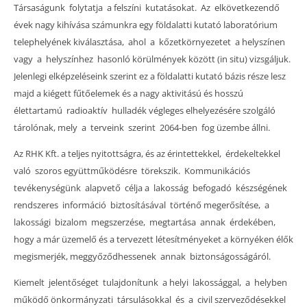
Társaságunk folytatja a felszíni kutatásokat. Az elkövetkezendő
évek nagy kihívása számunkra egy földalatti kutató laboratórium
telephelyének kiválasztása, ahol a kőzetkörnyezetet a helyszínen
vagy a helyszínhez hasonló körülmények között (in situ) vizsgáljuk.
Jelenlegi elképzeléseink szerint ez a földalatti kutató bázis része lesz
majd a kiégett fűtőelemek és a nagy aktivitású és hosszú
élettartamú radioaktív hulladék végleges elhelyezésére szolgáló
tárolónak, mely a terveink szerint 2064-ben fog üzembe állni.
Az RHK Kft. a teljes nyitottságra, és az érintettekkel, érdekeltekkel
való szoros együttműködésre törekszik. Kommunikációs
tevékenységünk alapvető célja a lakosság befogadó készségének
rendszeres információ biztosításával történő megerősítése, a
lakossági bizalom megszerzése, megtartása annak érdekében,
hogy a már üzemelő és a tervezett létesítményeket a környéken élők
megismerjék, meggyőződhessenek annak biztonságosságáról.
Kiemelt jelentőséget tulajdonítunk a helyi lakossággal, a helyben
működő önkormányzati társulásokkal és a civil szerveződésekkel