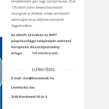
területenként igen nagy szórást mutat, 73 és
175 nSv/h (nano Sievert/óra) között
mozognak az értékek, a helyi természeti
adottságok és az időjárási viszonyok
függvényében.
Az elmúlt 24 órában az RHFT
püspökszilágyi telephelyén mérhető
környezeti dózisteljesítmény
átlaga
121 nSv/óra volt.
ELÉRHETŐSÉG:
E-mail: itet@kisnemedi.hu
Levelezési cím:
2165 Kisnémedi Fő út 5.