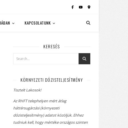
IÁBAN
KAPCSOLATUNK
KERESÉS
KÖRNYEZETI DÓZISTELJESÍTMÉNY
Tisztelt Lakosok!
Az RHFT telephelyen mért átlag
háttérsugárzási (környezeti
dózisteljesítmény) adatot közöljük. Ehhez
tudniuk kell, hogy mértéke országos szinten