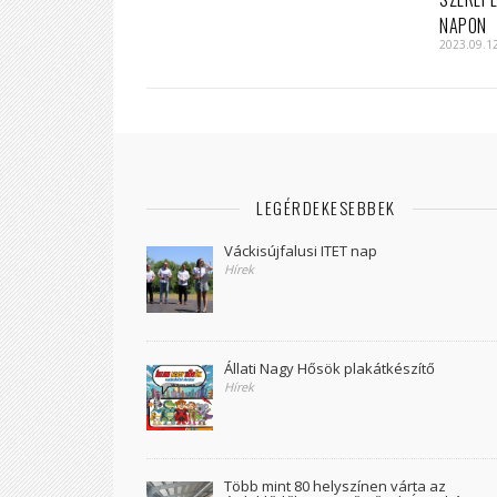
NAPON
2023.09.1
LEGÉRDEKESEBBEK
Váckisújfalusi ITET nap
Hírek
Állati Nagy Hősök plakátkészítő
Hírek
Több mint 80 helyszínen várta az