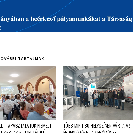
TOVÁBBI TARTALMAK
LDI TAPASZTALATOK KIEMELT
TÖBB MINT 80 HELYSZÍNEN VÁRTA AZ
T KAPTAK AZ IDEI TÁJOLÓ
ÉRDEKLŐDŐKET AZ ERŐMŰVEK