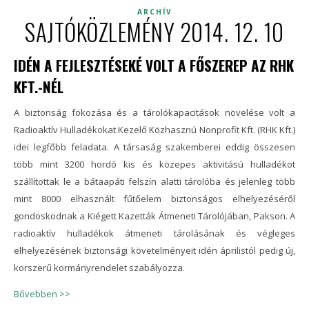
ARCHÍV
SAJTÓKÖZLEMÉNY 2014. 12. 10
IDÉN A FEJLESZTÉSEKÉ VOLT A FŐSZEREP AZ RHK
KFT.-NÉL
A biztonság fokozása és a tárolókapacitások növelése volt a
Radioaktív Hulladékokat Kezelő Közhasznú Nonprofit Kft. (RHK Kft.)
idei legfőbb feladata. A társaság szakemberei eddig összesen
több mint 3200 hordó kis és közepes aktivitású hulladékot
szállítottak le a bátaapáti felszín alatti tárolóba és jelenleg több
mint 8000 elhasznált fűtőelem biztonságos elhelyezéséről
gondoskodnak a Kiégett Kazetták Átmeneti Tárolójában, Pakson. A
radioaktív hulladékok átmeneti tárolásának és végleges
elhelyezésének biztonsági követelményeit idén áprilistól pedig új,
korszerű kormányrendelet szabályozza.
Bővebben >>