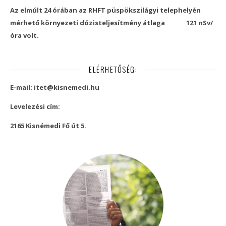
Az elmúlt 24 órában az RHFT püspökszilágyi telephelyén
mérhető környezeti dózisteljesítmény átlaga
121 nSv/
óra volt.
ELÉRHETŐSÉG:
E-mail: itet@kisnemedi.hu
Levelezési cím:
2165 Kisnémedi Fő út 5.