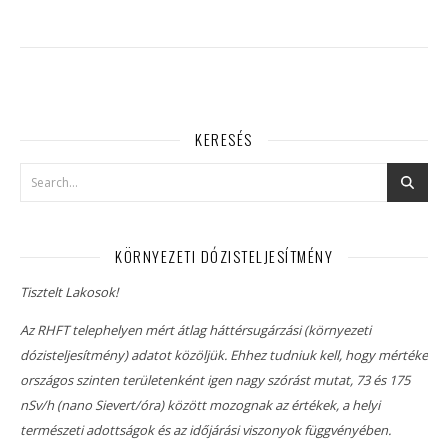
KERESÉS
KÖRNYEZETI DÓZISTELJESÍTMÉNY
Tisztelt Lakosok!
Az RHFT telephelyen mért átlag háttérsugárzási (környezeti
dózisteljesítmény) adatot közöljük. Ehhez tudniuk kell, hogy mértéke
országos szinten területenként igen nagy szórást mutat, 73 és 175
nSv/h (nano Sievert/óra) között mozognak az értékek, a helyi
természeti adottságok és az időjárási viszonyok függvényében.