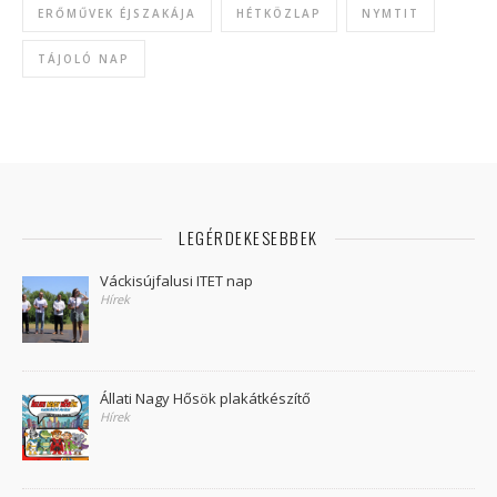
ERŐMŰVEK ÉJSZAKÁJA
HÉTKÖZLAP
NYMTIT
TÁJOLÓ NAP
LEGÉRDEKESEBBEK
Váckisújfalusi ITET nap
Hírek
Állati Nagy Hősök plakátkészítő
Hírek