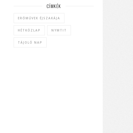
CÍMKÉK
ERŐMŰVEK ÉJSZAKÁJA
HÉTKÖZLAP
NYMTIT
TÁJOLÓ NAP