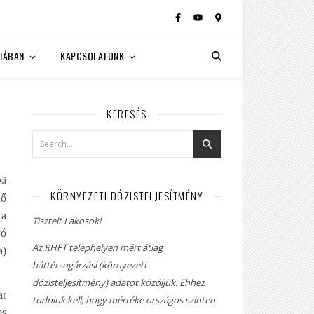
IÁBAN
KAPCSOLATUNK
KERESÉS
si
KÖRNYEZETI DÓZISTELJESÍTMÉNY
lő
 a
Tisztelt Lakosok!
yó
Az RHFT telephelyen mért átlag
a)
háttérsugárzási (környezeti
dózisteljesítmény) adatot közöljük. Ehhez
ar
tudniuk kell, hogy mértéke országos szinten
os