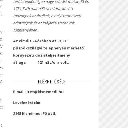
területenként igen nagy szórást mutat, 73 és
mű
175 nSv/h (nano Sievert/óra) között
 a
mozognak az értékek, a helyi természeti
adottságok és az időjárási viszonyok
függvényében.
ív
an
Az elmúlt 24 órában az RHFT
ív
püspökszilágyi telephelyén mérhető
st
környezeti dózisteljesítmény
la
átlaga
121 nSv/óra volt.
es
ce
ELÉRHETŐSÉG:
gó
E-mail: itet@kisnemedi.hu
t,
Levelezési cím:
it
2165 Kisnémedi Fő út 5.
 a