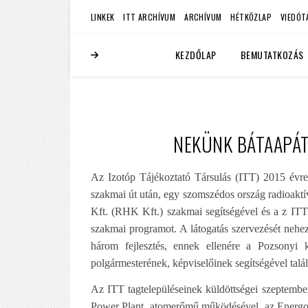
LINKEK
ITT ARCHÍVUM
ARCHÍVUM
HÉTKÖZLAP
VIEDÓT
KEZDŐLAP
BEMUTATKOZÁS
NEKÜNK BÁTAAPÁT
Az Izotóp Tájékoztató Társulás (ITT) 2015 évre 
szakmai út után, egy szomszédos ország radioaktí
Kft. (RHK Kft.) szakmai segítségével és a z ITT
szakmai programot. A látogatás szervezését nehe
három fejlesztés, ennek ellenére a Pozsonyi
polgármesterének, képviselőinek segítségével talá
Az ITT tagtelepüléseinek küldöttségei szeptembe
Power Plant, atomerőmű működésével, az Energo