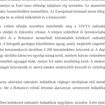
melyet az Enel olasz többségi tulajdonú cég üzemeltet. Az atomerő
aksi Atomerőműben üzemelőhöz. Az Energoland bemutató terem főleg
tatja be az erőmű működését és a környezetét.
k vetített előadás keretében ismerhették meg a JAVYS radioakt
és módját és fejlesztési célokat. A telepen szilárdított és betonkockáb
művi és a Bohunicei atomerőmű lebontásából keletkező radioakt
el. A befogadó geológiai képződmény agyag, amely megfelelő szigetelé
lszíni betonmedencés tárolóban 4 200 betontömbben helyeztek el. A dup
Egy tárolóba kilencven egységcsomag kerül, amelyek hatvan centiméter
tömörített agyaggal fedik, melyre 0,6 méter termőréteg kerül. A meden
 alagút helyezkedik el, ahová minden medencéből kivezető és vízfelfo
sony aktivitású radioaktív hulladékok végleges tárolójának első ütemé
. Ide a Bohunicei erőmű lebontás alacsonyan szennyezett hulladéka
en keletkezett radioaktív hulladékok begyűjtése, kezelése. Ezért épül