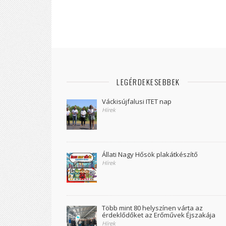
LEGÉRDEKESEBBEK
Váckisújfalusi ITET nap
Hírek
Állati Nagy Hősök plakátkészítő
Hírek
Több mint 80 helyszínen várta az
érdeklődőket az Erőművek Éjszakája
Hírek