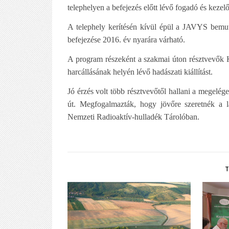
telephelyen a befejezés előtt lévő fogadó és kezelő
A telephely kerítésén kívül épül a JAVYS bemuta
befejezése 2016. év nyarára várható.
A program részeként a szakmai úton résztvevők K
harcállásának helyén lévő hadászati kiállítást.
Jó érzés volt több résztvevőtől hallani a megelég
út. Megfogalmazták, hogy jövőre szeretnék a lá
Nemzeti Radioaktív-hulladék Tárolóban.