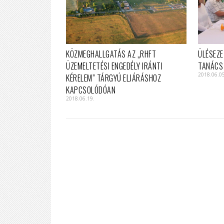
KÖZMEGHALLGATÁS AZ „RHFT
ÜLÉSEZE
ÜZEMELTETÉSI ENGEDÉLY IRÁNTI
TANÁCS
2018.06.0
KÉRELEM” TÁRGYÚ ELJÁRÁSHOZ
KAPCSOLÓDÓAN
2018.06.19.