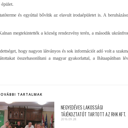
 épület.
tóterme és egyúttal bővítik az elavult irodaépületet is. A beruházás
alnan megtekintették a község rendezvény terén, a második ukránfro
edettséget, hogy nagyon látványos és sok információt adó volt a szakm
tottakat összehasonlítani a magyar gyakorlattal, a Bátaapátiban lé
TOVÁBBI TARTALMAK
NEGYEDÉVES LAKOSSÁGI
TÁJÉKOZTATÓT TARTOTT AZ RHK KFT.
2016.09.28.