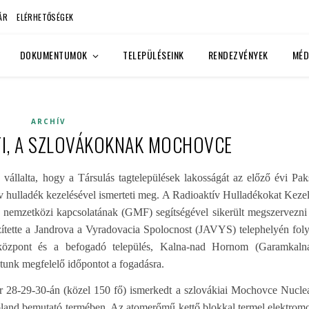
ÁR
ELÉRHETŐSÉGEK
DOKUMENTUMOK
TELEPÜLÉSEINK
RENDEZVÉNYEK
MÉD
ARCHÍV
I, A SZLOVÁKOKNAK MOCHOVCE
vállalta, hogy a Társulás tagtelepülések lakosságát az előző évi Pak
v hulladék kezelésével ismerteti meg. A Radioaktív Hulladékokat Keze
 nemzetközi kapcsolatának (GMF) segítségével sikerült megszervezni
zítette a Jandrova a Vyradovacia Spolocnost (JAVYS) telephelyén fol
 központ és a befogadó település, Kalna-nad Hornom (Garamkaln
ltunk megfelelő időpontot a fogadásra.
r 28-29-30-án (közel 150 fő) ismerkedt a szlovákiai Mochovce Nucle
land bemutató termében. Az atomerőmű kettő blokkal
termel elektrom