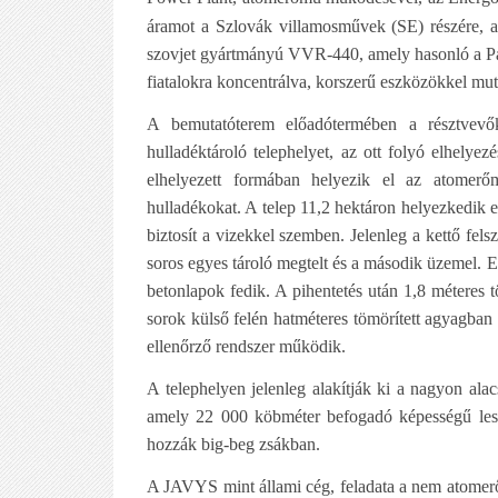
áramot a Szlovák villamosművek (SE) részére, a
szovjet gyártmányú VVR-440, amely hasonló a P
fiatalokra koncentrálva, korszerű eszközökkel mu
A bemutatóterem előadótermében a résztvevő
hulladéktároló telephelyet, az ott folyó elhelyez
elhelyezett formában helyezik el az atomerő
hulladékokat. A telep 11,2 hektáron helyezkedik 
biztosít a vizekkel szemben. Jelenleg a kettő fe
soros egyes tároló megtelt és a második üzemel. 
betonlapok fedik. A pihentetés után 1,8 méteres 
sorok külső felén hatméteres tömörített agyagban
ellenőrző rendszer működik.
A telephelyen jelenleg alakítják ki a nagyon alac
amely 22 000 köbméter befogadó képességű lesz
hozzák big-beg zsákban.
A JAVYS mint állami cég, feladata a nem atomerőb