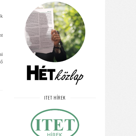
ok
nt
ai
vő
ITET HÍREK