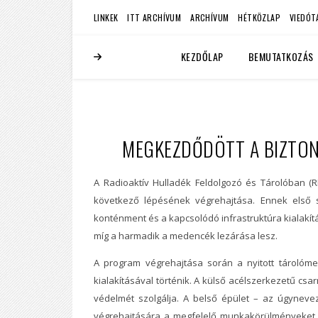
LINKEK
ITT ARCHÍVUM
ARCHÍVUM
HÉTKÖZLAP
VIEDÓT
KEZDŐLAP
BEMUTATKOZÁS
MEGKEZDŐDÖTT A BIZTO
A Radioaktív Hulladék Feldolgozó és Tárolóban 
következő lépésének végrehajtása. Ennek első
konténment és a kapcsolódó infrastruktúra kialakítá
míg a harmadik a medencék lezárása lesz.
A program végrehajtása során a nyitott tárolómed
kialakításával történik. A külső acélszerkezetű cs
védelmét szolgálja. A belső épület – az úgyneve
végrehajtására a megfelelő munkakörülményeket, il