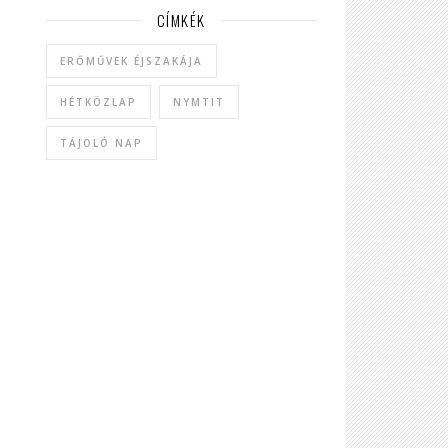
CÍMKÉK
ERŐMŰVEK ÉJSZAKÁJA
HÉTKÖZLAP
NYMTIT
TÁJOLÓ NAP