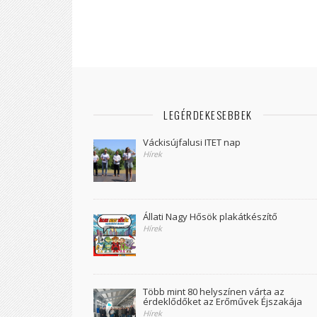
LEGÉRDEKESEBBEK
Váckisújfalusi ITET nap
Hírek
Állati Nagy Hősök plakátkészítő
Hírek
Több mint 80 helyszínen várta az
érdeklődőket az Erőművek Éjszakája
Hírek