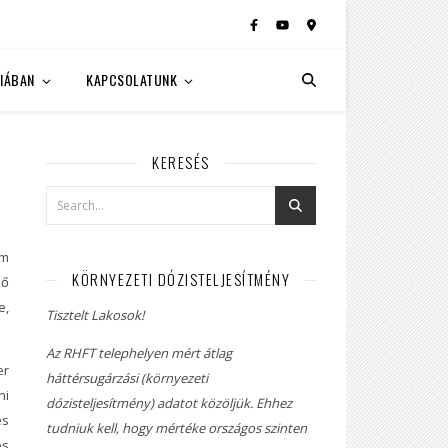
IÁBAN
KAPCSOLATUNK
KERESÉS
am
KÖRNYEZETI DÓZISTELJESÍTMÉNY
lő
e,
Tisztelt Lakosok!
Az RHFT telephelyen mért átlag
er
háttérsugárzási (környezeti
ni
dózisteljesítmény) adatot közöljük. Ehhez
és
tudniuk kell, hogy mértéke országos szinten
es