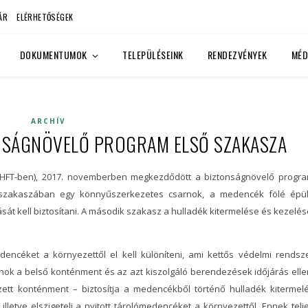
ÁR
ELÉRHETŐSÉGEK
DOKUMENTUMOK
TELEPÜLÉSEINK
RENDEZVÉNYEK
MÉD
ARCHÍV
NSÁGNÖVELŐ PROGRAM ELSŐ SZAKASZA
(RHFT-ben), 2017. novemberben megkezdődött a biztonságnövelő progr
 szakaszában egy könnyűszerkezetes csarnok, a medencék fölé épü
sát kell biztosítani. A második szakasz a hulladék kitermelése és kezelés
encéket a környezettől el kell különíteni, ami kettős védelmi rendsz
arnok a belső konténment és az azt kiszolgáló berendezések időjárás elle
zett konténment – biztosítja a medencékből történő hulladék kitermel
letve elszigeteli a nyitott tárolómedencéket a környezettől. Ennek telj