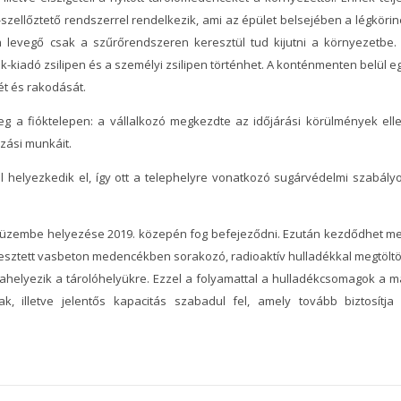
szellőztető rendszerrel rendelkezik, ami az épület belsejében a légkörin
 levegő csak a szűrőrendszeren keresztül tud kijutni a környezetbe.
-kiadó zsilipen és a személyi zsilipen történhet. A konténmenten belül e
ét és rakodását.
g a fióktelepen: a vállalkozó megkezdte az időjárási körülmények ell
zási munkáit.
ül helyezkedik el, így ott a telephelyre vonatkozó sugárvédelmi szabály
r üzembe helyezése 2019. közepén fog befejeződni. Ezután kezdődhet m
esztett vasbeton medencékben sorakozó, radioaktív hulladékkal megtöltö
zahelyezik a tárolóhelyükre. Ezzel a folyamattal a hulladékcsomagok a m
, illetve jelentős kapacitás szabadul fel, amely tovább biztosítja