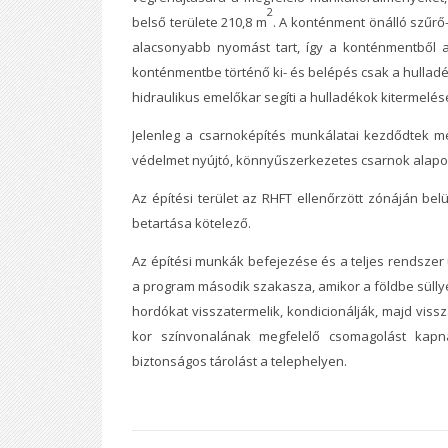
2
belső területe 210,8 m
. A konténment önálló szűrő-
alacsonyabb nyomást tart, így a konténmentből a
konténmentbe történő ki- és belépés csak a hulladék
hidraulikus emelőkar segíti a hulladékok kitermelés
Jelenleg a csarnoképítés munkálatai kezdődtek me
védelmet nyújtó, könnyűszerkezetes csarnok alapo
Az építési terület az RHFT ellenőrzött zónáján bel
betartása kötelező.
Az építési munkák befejezése és a teljes rendsze
a program második szakasza, amikor a földbe sülly
hordókat visszatermelik, kondicionálják, majd viss
kor színvonalának megfelelő csomagolást kapnak
biztonságos tárolást a telephelyen.