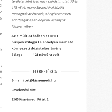
területenként igen nagy szórást mutat, 73 és
él
175 nSv/h (nano Sievert/óra) között
 A
mozognak az értékek, a helyi természeti
gy
adottságok és az időjárási viszonyok
függvényében.
en
Az elmúlt 24 órában az RHFT
püspökszilágyi telephelyén mérhető
környezeti dózisteljesítmény
ok
átlaga
121 nSv/óra volt.
eg
ELÉRHETŐSÉG:
tt
ai
E-mail: itet@kisnemedi.hu
 a
Levelezési cím:
2165 Kisnémedi Fő út 5.