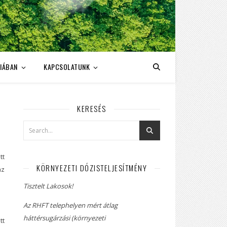
IÁBAN
KAPCSOLATUNK
KERESÉS
tt
KÖRNYEZETI DÓZISTELJESÍTMÉNY
az
Tisztelt Lakosok!
Az RHFT telephelyen mért átlag
háttérsugárzási (környezeti
tt