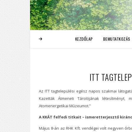
KEZDŐLAP
BEMUTATKOZÁS
ITT TAGTELE
Az ITT tagtelepülési egész napos szakmai látogatá
Kazetták Átmeneti Tárolójának létesítményt,
Atomenergetikai Múzeumot.”
A KKÁT felfedi titkait – ismeretterjesztő kirá
Május 8-án az RHK Kft. vendégei volt negyven őrbot