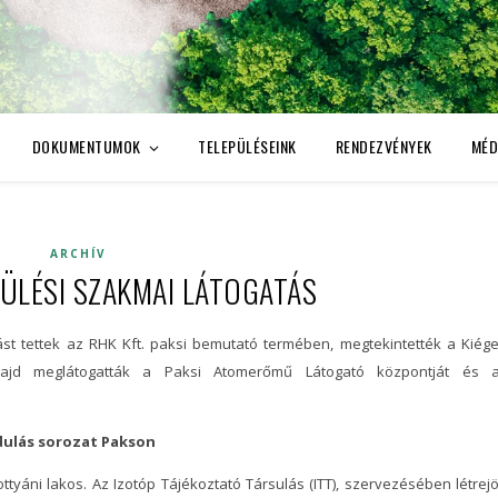
DOKUMENTUMOK
TELEPÜLÉSEINK
RENDEZVÉNYEK
MÉD
ARCHÍV
PÜLÉSI SZAKMAI LÁTOGATÁS
st tettek az RHK Kft. paksi bemutató termében, megtekintették a Kiége
 majd meglátogatták a Paksi Atomerőmű Látogató központját és 
ndulás sorozat Pakson
tyáni lakos. Az Izotóp Tájékoztató Társulás (ITT), szervezésében létrejö