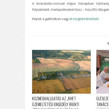
A kirándulás-sorozat május hónapban Váchartyá
folytatódott. A településeket húsz – húszfős látogat
Képek a galériában vagy
itt megtekinthetőek!
KÖZMEGHALLGATÁS AZ „RHFT
ÜLÉSEZE
ÜZEMELTETÉSI ENGEDÉLY IRÁNTI
TANÁCS
2018.06.0