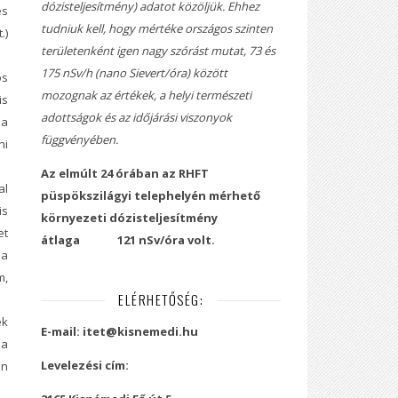
dózisteljesítmény) adatot közöljük. Ehhez
és
tudniuk kell, hogy mértéke országos szinten
.)
területenként igen nagy szórást mutat, 73 és
175 nSv/h (nano Sievert/óra) között
os
mozognak az értékek, a helyi természeti
is
adottságok és az időjárási viszonyok
 a
függvényében.
ni
Az elmúlt 24 órában az RHFT
al
püspökszilágyi telephelyén mérhető
is
környezeti dózisteljesítmény
et
átlaga
121 nSv/óra volt.
 a
m,
ELÉRHETŐSÉG:
ek
E-mail: itet@kisnemedi.hu
 a
Levelezési cím:
en