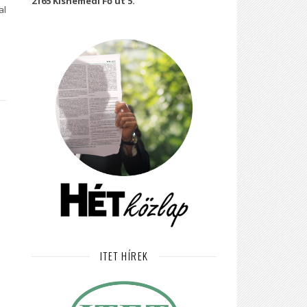
2165 Kisnémedi Fő út 5.
al
ITET HÍREK