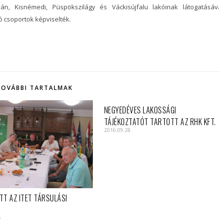
n, Kisnémedi, Püspökszilágy és Váckisújfalu lakóinak látogatásáv
ó csoportok képviselték.
TOVÁBBI TARTALMAK
NEGYEDÉVES LAKOSSÁGI
TÁJÉKOZTATÓT TARTOTT AZ RHK KFT.
2016.09.28.
TT AZ ITET TÁRSULÁSI
5.