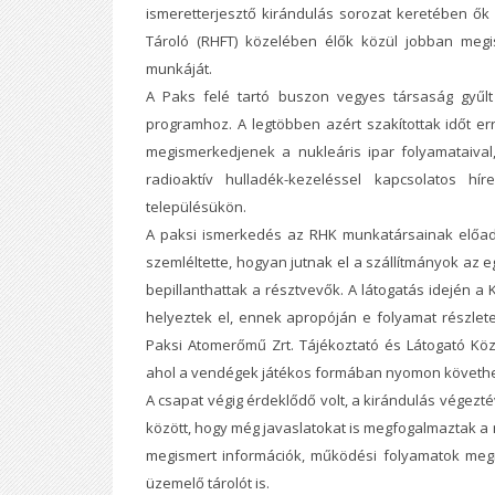
ismeretterjesztő kirándulás sorozat keretében ők 
Tároló (RHFT) közelében élők közül jobban megis
munkáját.
A Paks felé tartó buszon vegyes társaság gyűl
programhoz. A legtöbben azért szakítottak időt er
megismerkedjenek a nukleáris ipar folyamataival,
radioaktív hulladék-kezeléssel kapcsolatos hí
településükön.
A paksi ismerkedés az RHK munkatársainak előadá
szemléltette, hogyan jutnak el a szállítmányok az e
bepillanthattak a résztvevők. A látogatás idején a
helyeztek el, ennek apropóján e folyamat részlet
Paksi Atomerőmű Zrt. Tájékoztató és Látogató Kö
ahol a vendégek játékos formában nyomon követhett
A csapat végig érdeklődő volt, a kirándulás vége
között, hogy még javaslatokat is megfogalmaztak a
megismert információk, működési folyamatok megn
üzemelő tárolót is.