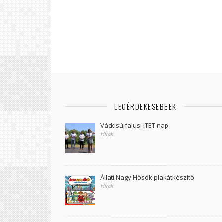
LEGÉRDEKESEBBEK
Váckisújfalusi ITET nap
Hírek
Állati Nagy Hősök plakátkészítő
Hírek