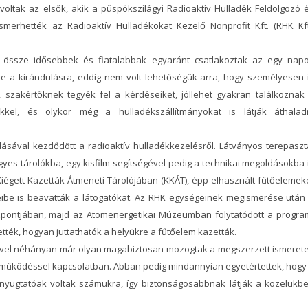
voltak az elsők, akik a püspökszilágyi Radioaktív Hulladék Feldolgozó 
merhették az Radioaktív Hulladékokat Kezelő Nonprofit Kft. (RHK Kft
t össze idősebbek és fiatalabbak egyaránt csatlakoztak az egy nap
re a kirándulásra, eddig nem volt lehetőségük arra, hogy személyesen 
 szakértőknek tegyék fel a kérdéseiket, jóllehet gyakran találkoznak
rekkel, és olykor még a hulladékszállítmányokat is látják áthalad
sával kezdődött a radioaktív hulladékkezelésről. Látványos terepaszt
gyes tárolókba, egy kisfilm segítségével pedig a technikai megoldásokba 
 Kiégett Kazetták Átmeneti Tárolójában (KKÁT), épp elhasznált fűtőelemek
eibe is beavatták a látogatókat. Az RHK egységeinek megismerése után
zpontjában, majd az Atomenergetikai Múzeumban folytatódott a progra
ék, hogyan juttathatók a helyükre a fűtőelem kazetták.
ztével néhányan már olyan magabiztosan mozogtak a megszerzett ismeret
 működéssel kapcsolatban. Abban pedig mindannyian egyetértettek, hogy
yugtatóak voltak számukra, így biztonságosabbnak látják a közelükb