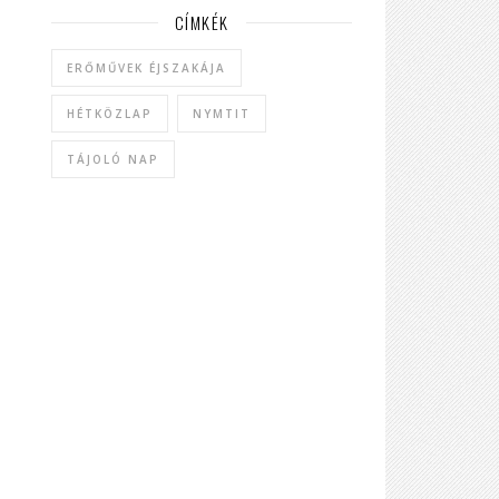
CÍMKÉK
ERŐMŰVEK ÉJSZAKÁJA
HÉTKÖZLAP
NYMTIT
TÁJOLÓ NAP