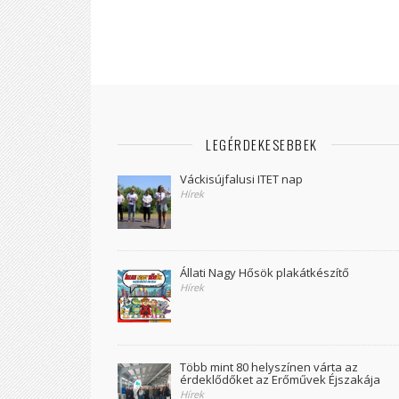
LEGÉRDEKESEBBEK
Váckisújfalusi ITET nap
Hírek
Állati Nagy Hősök plakátkészítő
Hírek
Több mint 80 helyszínen várta az
érdeklődőket az Erőművek Éjszakája
Hírek