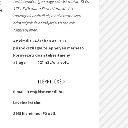
területenként igen nagy szórást mutat, 73 és
l,
175 nSv/h (nano Sievert/óra) között
ós
mozognak az értékek, a helyi természeti
adottságok és az időjárási viszonyok
függvényében.
Az elmúlt 24 órában az RHFT
püspökszilágyi telephelyén mérhető
környezeti dózisteljesítmény
átlaga
121 nSv/óra volt.
ELÉRHETŐSÉG:
E-mail: itet@kisnemedi.hu
Levelezési cím:
2165 Kisnémedi Fő út 5.