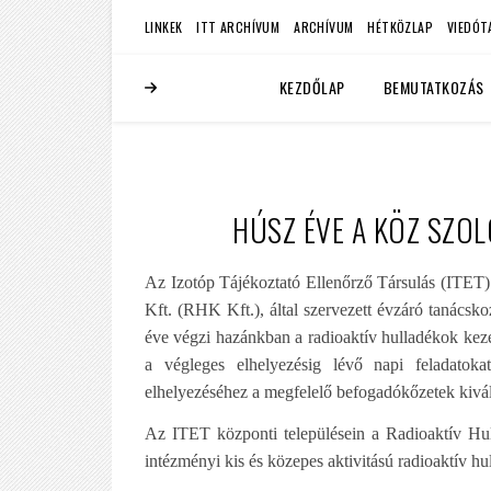
LINKEK
ITT ARCHÍVUM
ARCHÍVUM
HÉTKÖZLAP
VIEDÓT
KEZDŐLAP
BEMUTATKOZÁS
HÚSZ ÉVE A KÖZ SZO
Az Izotóp Tájékoztató Ellenőrző Társulás (ITET) 
Kft. (RHK Kft.), által szervezett évzáró tanács
éve végzi hazánkban a radioaktív hulladékok kezelé
a végleges elhelyezésig lévő napi feladatoka
elhelyezéséhez a megfelelő befogadókőzetek kiválas
Az ITET központi településein a Radioaktív Hu
intézményi kis és közepes aktivitású radioaktív hu