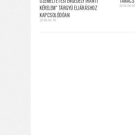
ÜZEMELTETÉSI ENGEDÉLY IRÁNTI
TANÁCS
2018.06.0
KÉRELEM” TÁRGYÚ ELJÁRÁSHOZ
KAPCSOLÓDÓAN
2018.06.19.