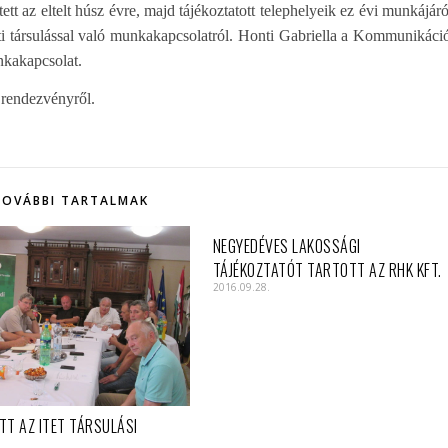
tt az eltelt húsz évre, majd tájékoztatott telephelyeik ez évi munkájáró
 társulással való munkakapcsolatról. Honti Gabriella a Kommunikáci
nkakapcsolat.
 rendezvényről.
TOVÁBBI TARTALMAK
NEGYEDÉVES LAKOSSÁGI
TÁJÉKOZTATÓT TARTOTT AZ RHK KFT.
2016.09.28.
TT AZ ITET TÁRSULÁSI