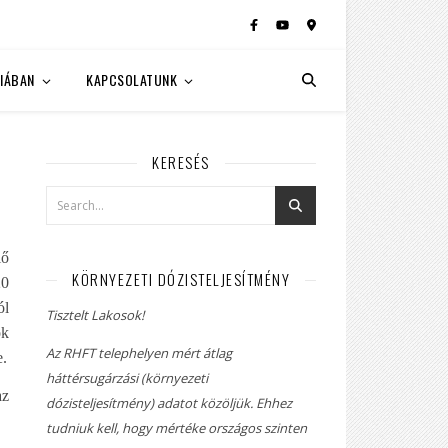
IÁBAN
KAPCSOLATUNK
KERESÉS
lő
KÖRNYEZETI DÓZISTELJESÍTMÉNY
20
ól
Tisztelt Lakosok!
ok
Az RHFT telephelyen mért átlag
e.
háttérsugárzási (környezeti
az
dózisteljesítmény) adatot közöljük. Ehhez
tudniuk kell, hogy mértéke országos szinten