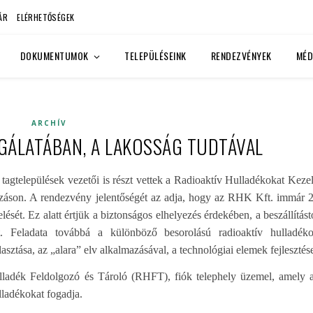
ÁR
ELÉRHETŐSÉGEK
DOKUMENTUMOK
TELEPÜLÉSEINK
RENDEZVÉNYEK
MÉD
ARCHÍV
LGÁLATÁBAN, A LAKOSSÁG TUDTÁVAL
tagtelepülések vezetői is részt vettek a Radioaktív Hulladékokat Keze
kozáson. A rendezvény jelentőségét az adja, hogy az RHK Kft. immár 
sét. Ez alatt értjük a biztonságos elhelyezés érdekében, a beszállítást
t. Feladata továbbá a különböző besorolású radioaktív hulladék
ztása, az „alara” elv alkalmazásával, a technológiai elemek fejlesztés
lladék Feldolgozó és Tároló (RHFT), fiók telephely üzemel, amely 
lladékokat fogadja.