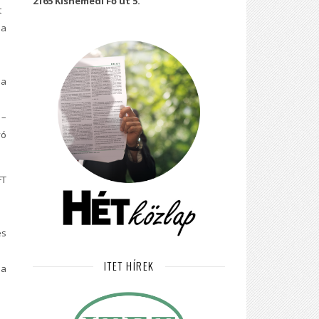
2165 Kisnémedi Fő út 5.
t
 a
 a
 –
yó
FT
es
ITET HÍREK
a