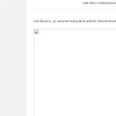
Hák Viktor fióktelephe
kérdésére, az ismeret hiányából adódó félreértések