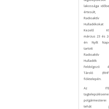
lakossága időb
értesült, 
Radioaktív
Hulladékokat
Kezelő Kft
március 23 és 2
én Nyílt Nap
tartott 
Radioaktív
Hulladék
Feldolgozó 
Tároló (RHF
fióktelepén.
Az ITE
tagtelepüléseine
polgármesterei
tehát j