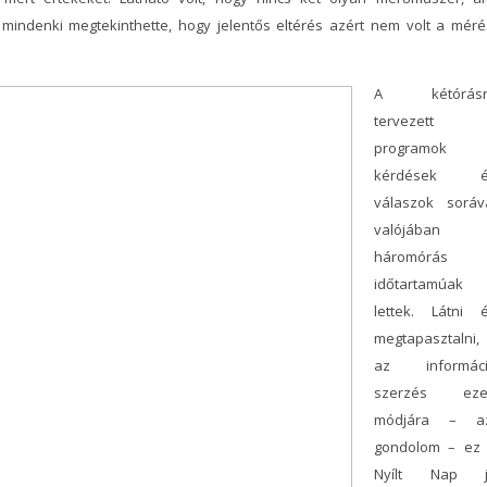
mindenki megtekinthette, hogy jelentős eltérés azért nem volt a méré
A kétórásr
tervezett
programok 
kérdések é
válaszok soráv
valójában
háromórás
időtartamúak
lettek. Látni 
megtapasztalni,
az informác
szerzés eze
módjára – a
gondolom – ez
Nyílt Nap j