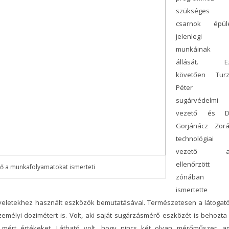
szükséges
csarnok épül
jelenlegi
munkáinak
állását. Ez
követően Tur
Péter
sugárvédelmi
vezető és D
Gorjánácz Zor
technológiai
vezető a
ellenőrzött
tő a munkafolyamatokat ismerteti
zónában
ismertette 
űveletekhez használt eszközök bemutatásával. Természetesen a látogat
emélyi dozimétert is. Volt, aki saját sugárzásmérő eszközét is behozta
a mért értékeket. Látható volt, hogy nincs két olyan mérőműszer, a