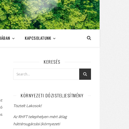
IÁBAN
KAPCSOLATUNK
KERESÉS
KÖRNYEZETI DÓZISTELJESÍTMÉNY
az
Tisztelt Lakosok!
tó
ás
Az RHFT telephelyen mért átlag
háttérsugárzási (környezeti