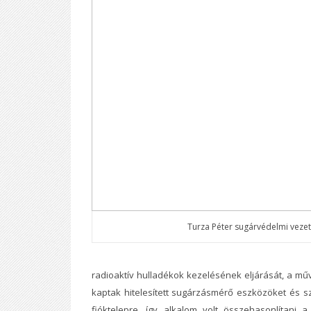
Turza Péter sugárvédelmi veze
radioaktív hulladékok kezelésének eljárását, a m
kaptak hitelesített sugárzásmérő eszközöket és sz
fióktelepre, így alkalom volt összehasonlítani 