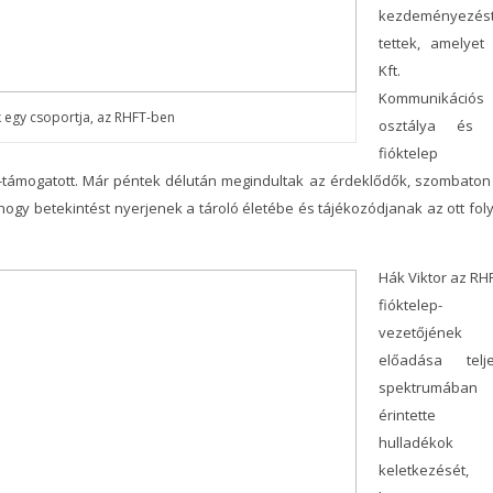
kezdeményezés
tettek, amelyet
Kft.
Kommunikációs
k egy csoportja, az RHFT-ben
osztálya és
fióktelep
-támogatott. Már péntek délután megindultak az érdeklődők, szombaton
hogy betekintést nyerjenek a tároló életébe és tájékozódjanak az ott fol
Hák Viktor az RH
fióktelep-
vezetőjének
előadása telj
spektrumában
érintette 
hulladékok
keletkezését,