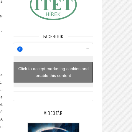
a
ai
z
FACEBOOK
Click to accept marketing cookies and
 a
enable this content
.
a
 a
l,
lő
VIDEÓTÁR
 A
án