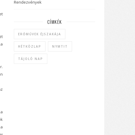
Rendezvények
et
CÍMKÉK
ERŐMŰVEK ÉJSZAKÁJA
t
za
HÉTKÖZLAP
NYMTIT
TÁJOLÓ NAP
r.
án
z
a
ók
 a
mi