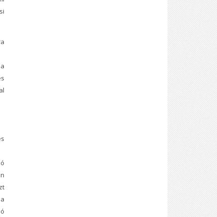
si
a
a
s
al
és
ió
n
zt
 a
ó