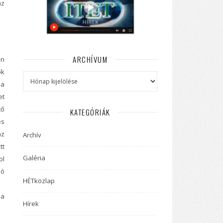
az
ARCHÍVUM
án
ők
Archívum
 a
et
tő
KATEGÓRIÁK
és
az
Archív
tt
Galéria
ol
ló
HÉTközlap
 a
Hírek