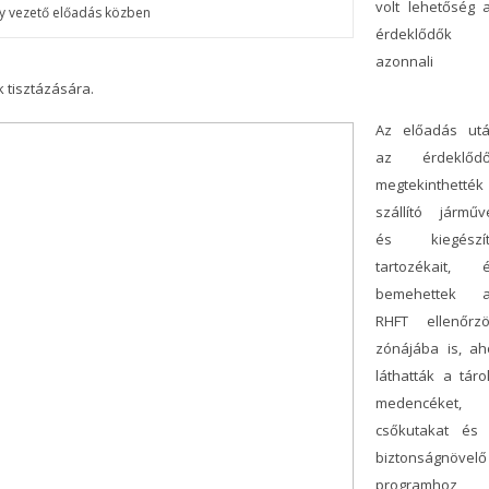
volt lehetőség 
ly vezető előadás közben
érdeklődők
azonnali
 tisztázására.
Az előadás ut
az érdeklőd
megtekinthették
szállító járműv
és kiegészí
tartozékait, 
bemehettek 
RHFT ellenőrzö
zónájába is, ah
láthatták a táro
medencéket,
csőkutakat és
biztonságnövelő
programhoz