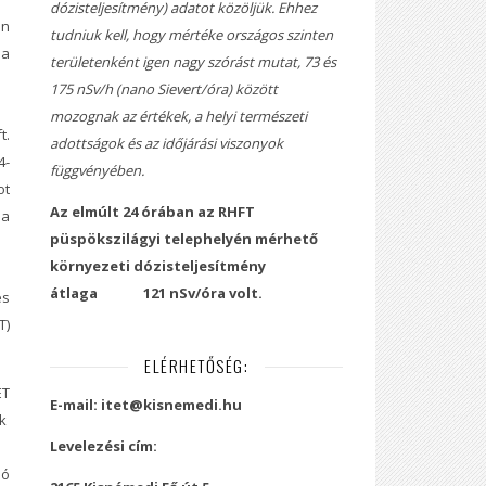
dózisteljesítmény) adatot közöljük. Ehhez
en
tudniuk kell, hogy mértéke országos szinten
a
területenként igen nagy szórást mutat, 73 és
175 nSv/h (nano Sievert/óra) között
mozognak az értékek, a helyi természeti
.
adottságok és az időjárási viszonyok
4-
függvényében.
ot
Az elmúlt 24 órában az RHFT
a
püspökszilágyi telephelyén mérhető
környezeti dózisteljesítmény
átlaga
121 nSv/óra volt.
és
T)
ELÉRHETŐSÉG:
T
E-mail: itet@kisnemedi.hu
k
Levelezési cím:
ó