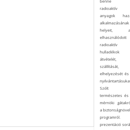
benne 
radioaktív
anyagok haz
alkalmazásának
helyeit, a
elhasználódott
radioaktív
hulladékok
átvételét,
szállítását,
elhelyezését és
nyilvántartásukat
Szólt 
természetes és
mérnöki gátakró
a biztonságnöve
programról.
prezentáció sor