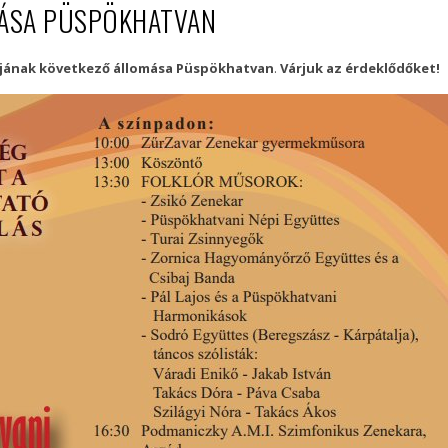
ÁSA PÜSPÖKHATVAN
apjának következő állomása Püspökhatvan
.
Várjuk az érdeklődőket!