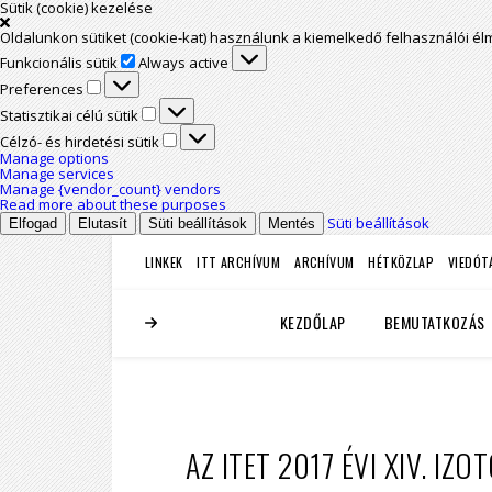
Sütik (cookie) kezelése
Oldalunkon sütiket (cookie-kat) használunk a kiemelkedő felhasználói é
Funkcionális sütik
Funkcionális sütik
Always active
Preferences
Preferences
Statisztikai célú sütik
Statisztikai célú sütik
Célzó- és hirdetési sütik
Célzó- és hirdetési sütik
Manage options
Manage services
Manage {vendor_count} vendors
Read more about these purposes
Süti beállítások
Elfogad
Elutasít
Süti beállítások
Mentés
LINKEK
ITT ARCHÍVUM
ARCHÍVUM
HÉTKÖZLAP
VIEDÓT
KEZDŐLAP
BEMUTATKOZÁS
AZ ITET 2017 ÉVI XIV. I