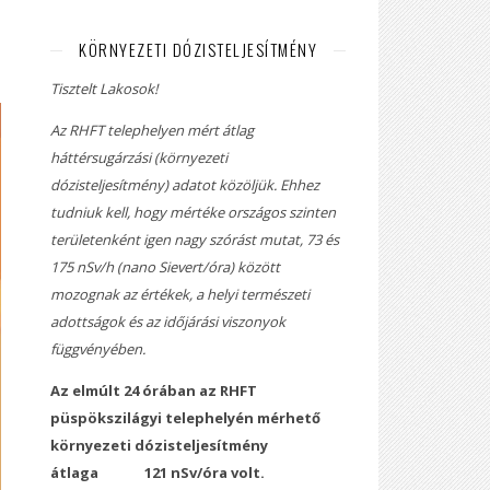
KÖRNYEZETI DÓZISTELJESÍTMÉNY
Tisztelt Lakosok!
Az RHFT telephelyen mért átlag
háttérsugárzási (környezeti
dózisteljesítmény) adatot közöljük. Ehhez
tudniuk kell, hogy mértéke országos szinten
területenként igen nagy szórást mutat, 73 és
175 nSv/h (nano Sievert/óra) között
mozognak az értékek, a helyi természeti
adottságok és az időjárási viszonyok
függvényében.
Az elmúlt 24 órában az RHFT
püspökszilágyi telephelyén mérhető
környezeti dózisteljesítmény
átlaga
121 nSv/óra volt.