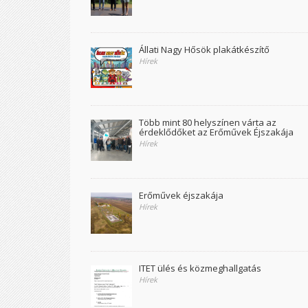
Állati Nagy Hősök plakátkészítő
Hírek
Több mint 80 helyszínen várta az
érdeklődőket az Erőművek Éjszakája
Hírek
Erőművek éjszakája
Hírek
ITET ülés és közmeghallgatás
Hírek