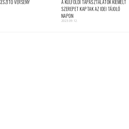
KÉSZÍTŐ VERSENY
A KÜLFÖLDI TAPASZTALATOK KIEMELT
1.
SZEREPET KAPTAK AZ IDEI TÁJOLÓ
NAPON
2023.09.12.