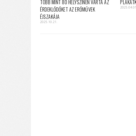
TÖBB MINT 80 HELYSZÍNEN VÁRTA AZ
PLAKÁT
2025.04.0
ÉRDEKLŐDŐKET AZ ERŐMŰVEK
ÉJSZAKÁJA
2025.10.21.