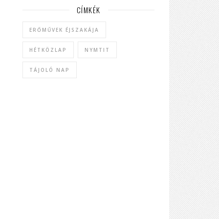
CÍMKÉK
ERŐMŰVEK ÉJSZAKÁJA
HÉTKÖZLAP
NYMTIT
TÁJOLÓ NAP