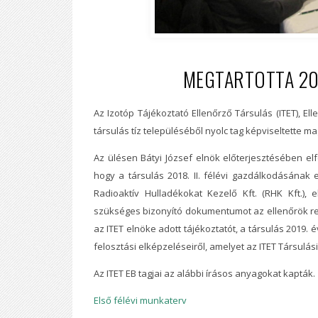
MEGTARTOTTA 2019
Az Izotóp Tájékoztató Ellenőrző Társulás (ITET), Ell
társulás tíz településéből nyolc tag képviseltette ma
Az ülésen Bátyi József elnök előterjesztésében el
hogy a társulás 2018. II. félévi gazdálkodásának 
Radioaktív Hulladékokat Kezelő Kft. (RHK Kft.), 
szükséges bizonyító dokumentumot az ellenőrök r
az ITET elnöke adott tájékoztatót, a társulás 2019. 
felosztási elképzeléseiről, amelyet az ITET Társulási
Az ITET EB tagjai az alábbi írásos anyagokat kapták.
Első félévi munkaterv