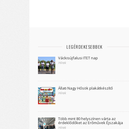
LEGÉRDEKESEBBEK
Váckisújfalusi ITET nap
Hírek
Állati Nagy Hősök plakátkészítő
Hírek
Több mint 80 helyszínen várta az
érdeklődőket az Erőművek Éjszakája
Hírek