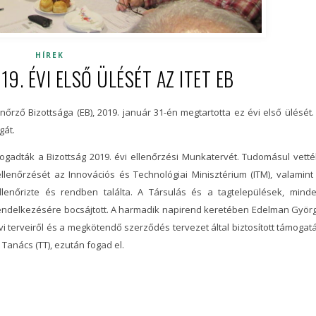
HÍREK
. ÉVI ELSŐ ÜLÉSÉT AZ ITET EB
enőrző Bizottsága (EB), 2019. január 31-én megtartotta ez évi első ülését.
gát.
fogadták a Bizottság 2019. évi ellenőrzési Munkatervét. Tudomásul vetté
ellenőrzését az Innovációs és Technológiai Minisztérium (ITM), valamint
ellenőrizte és rendben találta. A Társulás és a tagtelepülések, mind
endelkezésére bocsájtott. A harmadik napirend keretében Edelman Györ
évi terveiről és a megkötendő szerződés tervezet által biztosított támogat
 Tanács (TT), ezután fogad el.