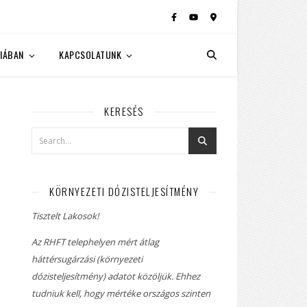
IÁBAN
KAPCSOLATUNK
KERESÉS
KÖRNYEZETI DÓZISTELJESÍTMÉNY
Tisztelt Lakosok!
Az RHFT telephelyen mért átlag
háttérsugárzási (környezeti
dózisteljesítmény) adatot közöljük. Ehhez
tudniuk kell, hogy mértéke országos szinten