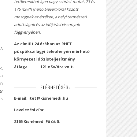
területenként igen nagy szórást mutat, 73 és
175 nSv/h (nano Sievert/óra) között
mozognak az értékek, a helyi természeti
adottságok és az időjárási viszonyok
függvényében.
Az elmúlt 24 órában az RHFT
 A
püspökszilágyi telephelyén mérhető
környezeti dózisteljesítmény
átlaga
121 nSv/óra volt.
k,
 a
en
ELÉRHETŐSÉG:
gy
E-mail: itet@kisnemedi.hu
ás
Levelezési cím:
2165 Kisnémedi Fő út 5.