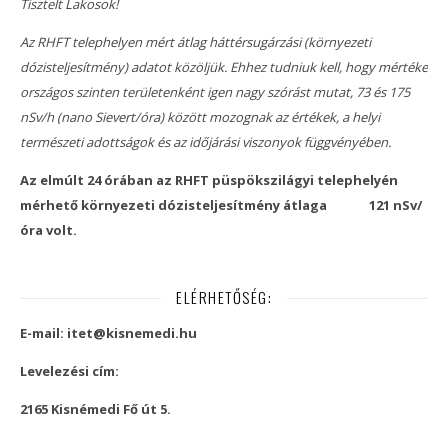
Tisztelt Lakosok!
Az RHFT telephelyen mért átlag háttérsugárzási (környezeti
dózisteljesítmény) adatot közöljük. Ehhez tudniuk kell, hogy mértéke
országos szinten területenként igen nagy szórást mutat, 73 és 175
nSv/h (nano Sievert/óra) között mozognak az értékek, a helyi
természeti adottságok és az időjárási viszonyok függvényében.
Az elmúlt 24 órában az RHFT püspökszilágyi telephelyén
mérhető környezeti dózisteljesítmény átlaga
121 nSv/
óra volt.
ELÉRHETŐSÉG:
E-mail: itet@kisnemedi.hu
Levelezési cím:
2165 Kisnémedi Fő út 5.