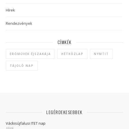
Hírek
Rendezvények
CÍMKÉK
ERŐMŰVEK ÉJSZAKÁJA
HÉTKÖZLAP
NYMTIT
TÁJOLÓ NAP
LEGÉRDEKESEBBEK
Váckisújfalusi ITET nap
Hírek