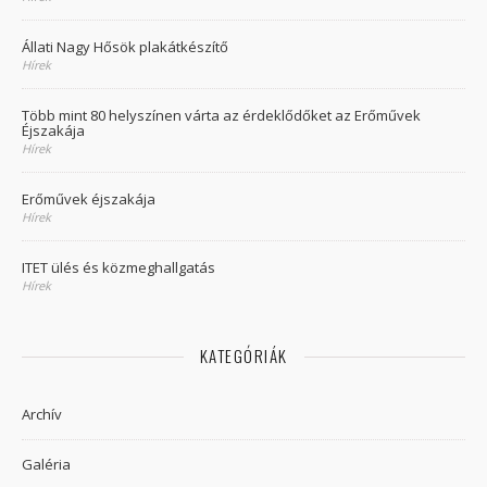
Állati Nagy Hősök plakátkészítő
Hírek
Több mint 80 helyszínen várta az érdeklődőket az Erőművek
Éjszakája
Hírek
Erőművek éjszakája
Hírek
ITET ülés és közmeghallgatás
Hírek
KATEGÓRIÁK
Archív
Galéria