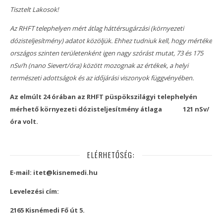
Tisztelt Lakosok!
Az RHFT telephelyen mért átlag háttérsugárzási (környezeti
dózisteljesítmény) adatot közöljük. Ehhez tudniuk kell, hogy mértéke
országos szinten területenként igen nagy szórást mutat, 73 és 175
nSv/h (nano Sievert/óra) között mozognak az értékek, a helyi
természeti adottságok és az időjárási viszonyok függvényében.
Az elmúlt 24 órában az RHFT püspökszilágyi telephelyén
mérhető környezeti dózisteljesítmény átlaga
121 nSv/
óra volt.
ELÉRHETŐSÉG:
E-mail: itet@kisnemedi.hu
Levelezési cím:
2165 Kisnémedi Fő út 5.