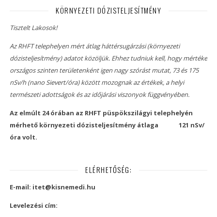
KÖRNYEZETI DÓZISTELJESÍTMÉNY
Tisztelt Lakosok!
Az RHFT telephelyen mért átlag háttérsugárzási (környezeti
dózisteljesítmény) adatot közöljük. Ehhez tudniuk kell, hogy mértéke
országos szinten területenként igen nagy szórást mutat, 73 és 175
nSv/h (nano Sievert/óra) között mozognak az értékek, a helyi
természeti adottságok és az időjárási viszonyok függvényében.
Az elmúlt 24 órában az RHFT püspökszilágyi telephelyén
mérhető környezeti dózisteljesítmény átlaga
121 nSv/
óra volt.
ELÉRHETŐSÉG:
E-mail: itet@kisnemedi.hu
Levelezési cím: