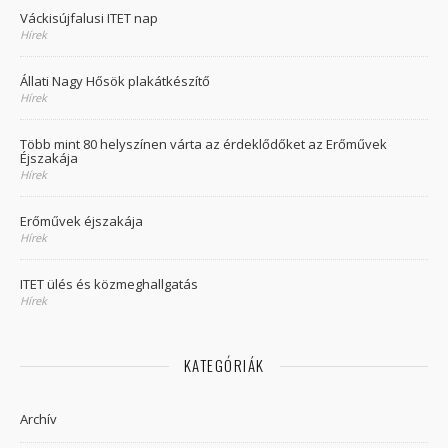
Váckisújfalusi ITET nap
Hírek
Állati Nagy Hősök plakátkészítő
Hírek
Több mint 80 helyszínen várta az érdeklődőket az Erőművek
Éjszakája
Hírek
Erőművek éjszakája
Hírek
ITET ülés és közmeghallgatás
Hírek
KATEGÓRIÁK
Archív