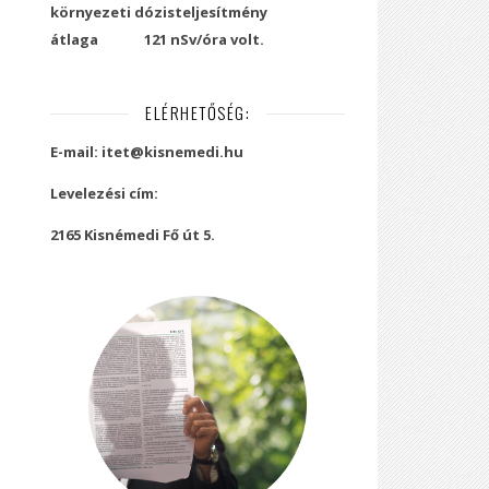
környezeti dózisteljesítmény
átlaga
121 nSv/óra volt.
ELÉRHETŐSÉG:
E-mail: itet@kisnemedi.hu
Levelezési cím:
2165 Kisnémedi Fő út 5.