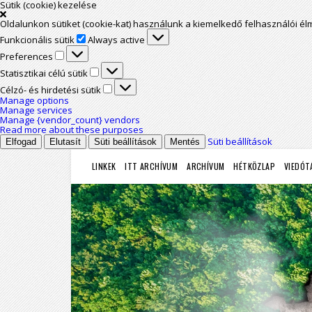
Sütik (cookie) kezelése
Oldalunkon sütiket (cookie-kat) használunk a kiemelkedő felhasználói é
Funkcionális sütik
Funkcionális sütik
Always active
Preferences
Preferences
Statisztikai célú sütik
Statisztikai célú sütik
Célzó- és hirdetési sütik
Célzó- és hirdetési sütik
Manage options
Manage services
Manage {vendor_count} vendors
Read more about these purposes
Süti beállítások
Elfogad
Elutasít
Süti beállítások
Mentés
LINKEK
ITT ARCHÍVUM
ARCHÍVUM
HÉTKÖZLAP
VIEDÓT