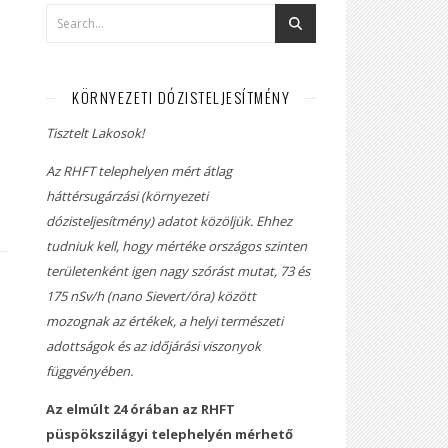
KÖRNYEZETI DÓZISTELJESÍTMÉNY
Tisztelt Lakosok!
Az RHFT telephelyen mért átlag
háttérsugárzási (környezeti
dózisteljesítmény) adatot közöljük. Ehhez
tudniuk kell, hogy mértéke országos szinten
területenként igen nagy szórást mutat, 73 és
175 nSv/h (nano Sievert/óra) között
mozognak az értékek, a helyi természeti
adottságok és az időjárási viszonyok
függvényében.
Az elmúlt 24 órában az RHFT
püspökszilágyi telephelyén mérhető