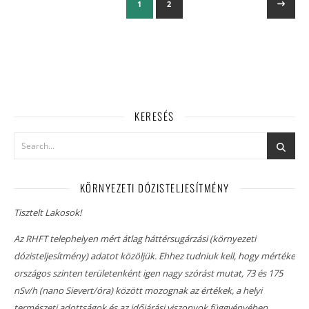
1
2
KERESÉS
KÖRNYEZETI DÓZISTELJESÍTMÉNY
Tisztelt Lakosok!
Az RHFT telephelyen mért átlag háttérsugárzási (környezeti
dózisteljesítmény) adatot közöljük. Ehhez tudniuk kell, hogy mértéke
országos szinten területenként igen nagy szórást mutat, 73 és 175
nSv/h (nano Sievert/óra) között mozognak az értékek, a helyi
természeti adottságok és az időjárási viszonyok függvényében.