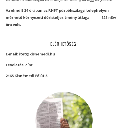
Az elmúlt 24 órában az RHFT püspökszilágyi telephelyén
mérhető környezeti dózisteljesítmény átlaga
121 nSv/
óra volt.
ELÉRHETŐSÉG:
E-mail: itet@kisnemedi.hu
Levelezési cím:
2165 Kisnémedi Fő út 5.