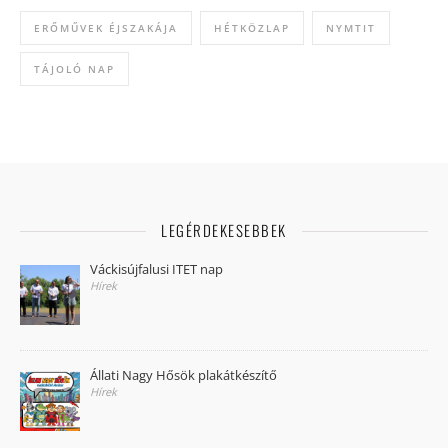
ERŐMŰVEK ÉJSZAKÁJA
HÉTKÖZLAP
NYMTIT
TÁJOLÓ NAP
LEGÉRDEKESEBBEK
Váckisújfalusi ITET nap
Hírek
Állati Nagy Hősök plakátkészítő
Hírek